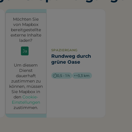
Möchten Sie
von
Mapbox
bereitgestellte
externe Inhalte
laden?
SPAZIERGANG
Ja
Rundweg durch
grüne Oase
Um diesem
Dienst
dauerhaft
0,5 - 1 h
3,3 km
zustimmen zu
können, müssen
Sie
Mapbox
in
den
Cookie-
Einstellungen
zustimmen.