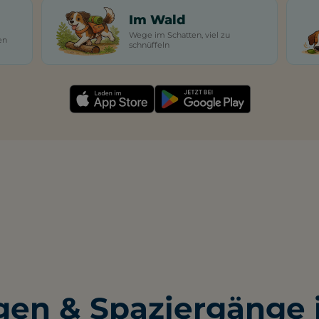
Im Wald
Wege im Schatten, viel zu
en
schnüffeln
en & Spaziergänge i