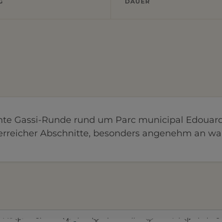
G
DAUER
nte Gassi-Runde rund um Parc municipal Edouar
erreicher Abschnitte, besonders angenehm an w
Möchten Sie von
Mapbox
bereitgestellte externe Inhalte laden?