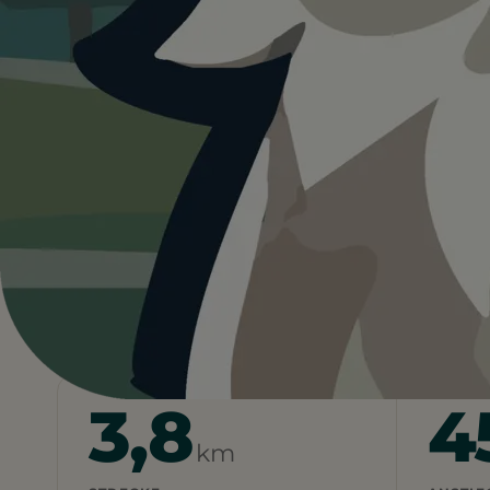
Stille
Luxemburg
…
Parc municipal Edouard
Heute ist
eher nicht ideal
30°C und kein Schatten vor Ort. Für Hunde
starten.
Wetterdaten:
OpenWeatherMap
3,8
4
km