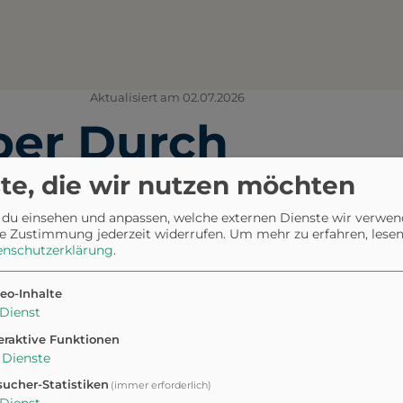
Aktualisiert am 02.07.2026
ber Durch
te, die wir nutzen möchten
ille
wissen
 du einsehen und anpassen, welche externen Dienste wir verwe
e Zustimmung jederzeit widerrufen.
Um mehr zu erfahren, lesen 
enschutzerklärung
.
eo-Inhalte
Dienst
ch von der ruhigen Atmosphäre
g werdet ihr von grünen
eraktive Funktionen
Dienste
aldwegen begleitet.
ucher-Statistiken
en lassen und die Natur in
(immer erforderlich)