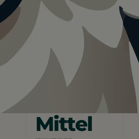
Teilen
In App speichern
Cayambe at lb.wikipedia
–
CC BY-SA 3.0 lu
Mittel