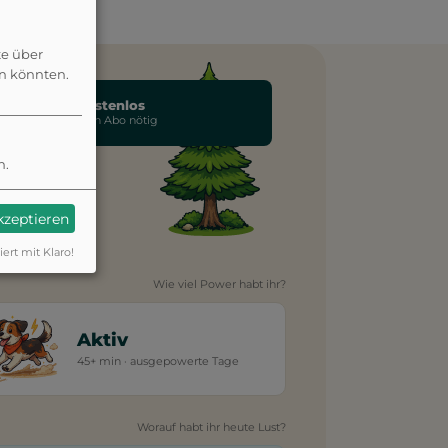
te über
en könnten.
Kostenlos
Kein Abo nötig
neriert
n.
akzeptieren
iert mit Klaro!
Wie viel Power habt ihr?
Aktiv
45+ min · ausgepowerte Tage
Worauf habt ihr heute Lust?