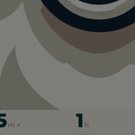
 André
Durch den Park der Stille
für Durch den Park der Stille.
 zu anstrengend. Lieber früh morgens oder abends
5
1
m ↑
h