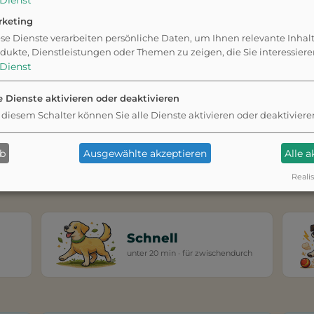
Dienst
nnt)
rketing
se Dienste verarbeiten persönliche Daten, um Ihnen relevante Inhal
dukte, Dienstleistungen oder Themen zu zeigen, die Sie interessier
Dienst
fekt
3.086
Runden
bereits ge
g.
e Dienste aktivieren oder deaktivieren
 diesem Schalter können Sie alle Dienste aktivieren oder deaktiviere
r App, wie viel Zeit
auen euch eine
ab
Ausgewählte akzeptieren
Alle 
ndort.
Realis
Schnell
unter 20 min · für zwischendurch