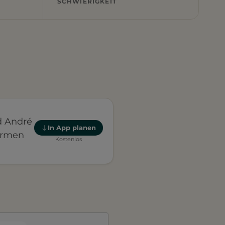
SCHWIERIGKEIT
d André
In App planen
armen
Kostenlos