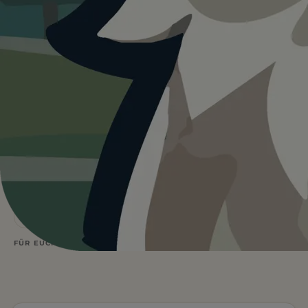
Heute ist
···
für Hundestrand
Hainbergsee.
Wetterdaten:
OpenWeatherMap
4
Natur
/ 5
1 BEWERTUNG
STRANDART
Flach
—
°C
WASSERART
WETTER
Leinenpflicht
FÜR EUCH RELEVANT