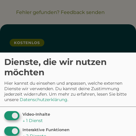
Fehler gefunden? Feedback senden
KOSTENLOS
Guide durch den Sommer
Dienste, die wir nutzen
möchten
Die besten Hundestrände und Ausflüge
in dein Postfach
Hier kannst du einsehen und anpassen, welche externen
Dienste wir verwenden. Du kannst deine Zustimmung
Fynn, unser abenteuerlicher Border Collie, versorgt
jederzeit widerrufen.
Um mehr zu erfahren, lesen Sie bitte
dich mit den heißesten Tipps für eine echte
unsere
Datenschutzerklärung
.
Abkühlung an heißen Tagen.
Video-Inhalte
↓
1
Dienst
Interaktive Funktionen
↓
2
Dienste