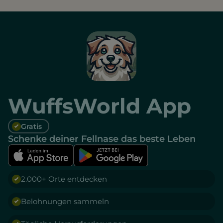
WuffsWorld App
Gratis
Schenke deiner Fellnase das beste Leben
2.000+ Orte entdecken
Belohnungen sammeln