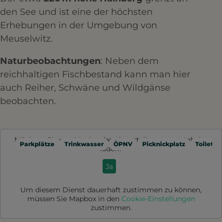
den See und ist eine der höchsten
Erhebungen in der Umgebung von
Meuselwitz. ​
Naturbeobachtungen
: Neben dem
reichhaltigen Fischbestand kann man hier
auch Reiher, Schwäne und Wildgänse
beobachten.​
Möchten Sie von
Mapbox
bereitgestellte externe Inhalte
Parkplätze
Trinkwasser
ÖPNV
Picknickplatz
Toilette
laden?
Ja
Um diesem Dienst dauerhaft zustimmen zu können,
müssen Sie
Mapbox
in den
Cookie-Einstellungen
zustimmen.