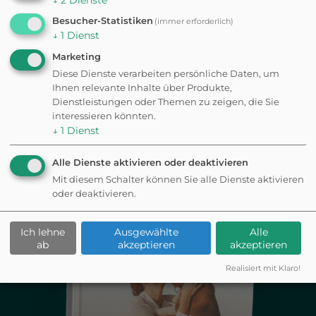
Jetzt kostenlos sichern
Besucher-Statistiken
(immer erforderlich)
↓
1
Dienst
Ich bin einverstanden, gelegentlich E-Mails von
WuffsWorld zu erhalten. Abmeldung jederzeit möglich.
Marketing
Diese Dienste verarbeiten persönliche Daten, um
Daten werden an
Brevo
übertragen gemäß deren
Datenschutzrichtlinien.
Ihnen relevante Inhalte über Produkte,
Dienstleistungen oder Themen zu zeigen, die Sie
interessieren könnten.
↓
1
Dienst
Alle Dienste aktivieren oder deaktivieren
Mit diesem Schalter können Sie alle Dienste aktivieren
oder deaktivieren.
Ich lehne
Ausgewählte
Alle
ab
akzeptieren
akzeptieren
Realisiert mit Klaro!