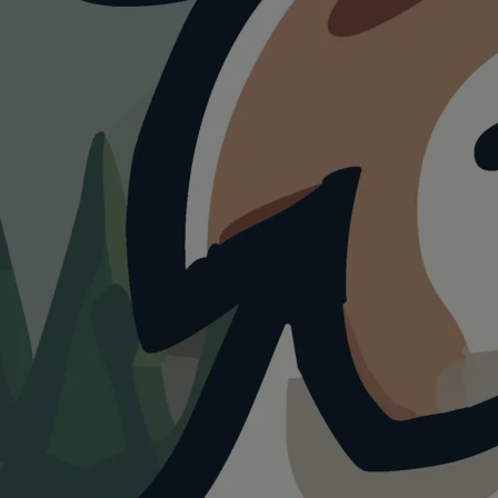
HUNDESTRAND
Hundestrand
Hainbergsee
4.0
Visualisierung · KI