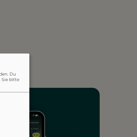
hiemsee
nden. Du
Sie bitte