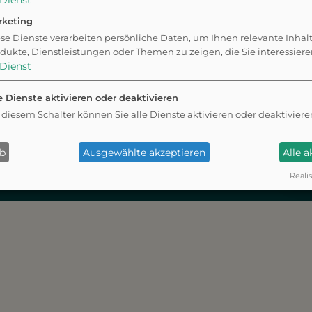
Dienst
rketing
se Dienste verarbeiten persönliche Daten, um Ihnen relevante Inhal
+ Orte
Belohnungen
dukte, Dienstleistungen oder Themen zu zeigen, die Sie interessier
cken
sammeln
Dienst
he
Hundefreunde
e Dienste aktivieren oder deaktivieren
sforderungen
finden
 diesem Schalter können Sie alle Dienste aktivieren oder deaktiviere
ab
Ausgewählte akzeptieren
Alle 
Realis