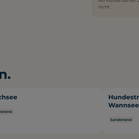
wo Hunde dürfen 
nicht.
n.
ichsee
Hundestr
Wannse
strand
Sandstrand