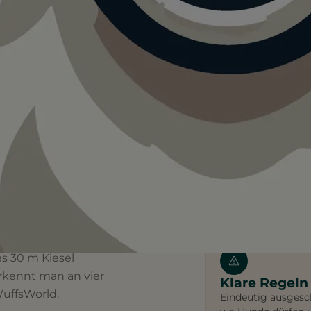
 auf
Flacher Einst
Sanft ins Wasser –
ten.
kleine oder ältere
s 30 m Kiesel
rkennt man an vier
Klare Regeln
uffsWorld.
Eindeutig ausgesch