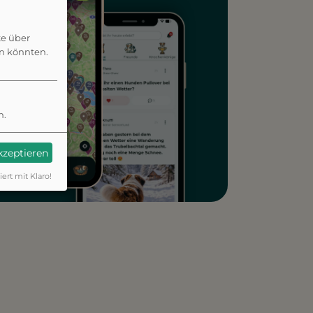
te über
en könnten.
n.
akzeptieren
iert mit Klaro!