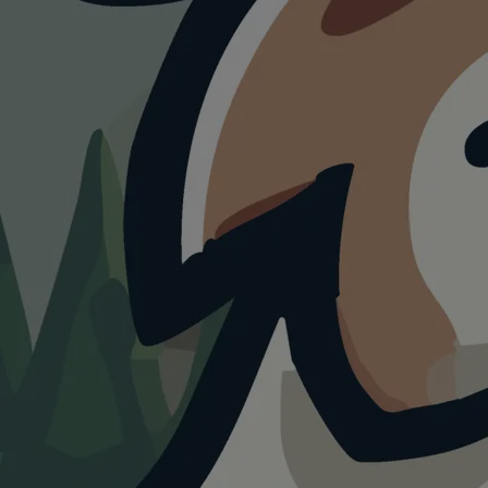
Hundest
für jede