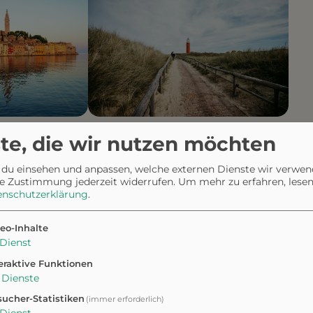
Côte d'Azur
C
Texel
te, die wir nutzen möchten
 du einsehen und anpassen, welche externen Dienste wir verwe
e Zustimmung jederzeit widerrufen.
Um mehr zu erfahren, lesen 
enschutzerklärung
.
eo-Inhalte
ffsWorld App
Dienst
eraktive Funktionen
Dienste
 deiner Fellnase das beste Leben
ucher-Statistiken
(immer erforderlich)