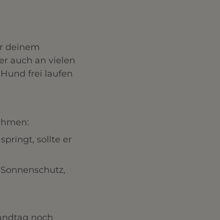
er deinem
er auch an vielen
 Hund frei laufen
nehmen:
pringt, sollte er
 Sonnenschutz,
randtag noch