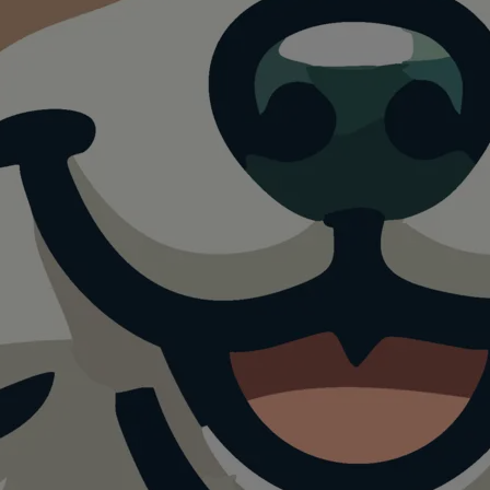
rände
 Saison