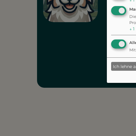
↓
1
Ma
Die
2.000
Pro
entde
↓
1
Täglic
All
Herau
Mit
Ich lehne 