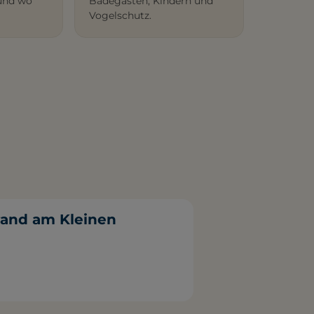
und wo
Badegästen, Kindern und
Vogelschutz.
and am Kleinen
e