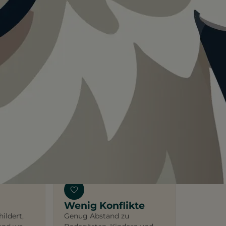
ieg
Platz zum Rennen
 auch für
Mindestens 200 m freie
 Hunde.
Fläche, idealerweise ohne
Leinenpflicht in der Saison.
Wenig Konflikte
ildert,
Genug Abstand zu