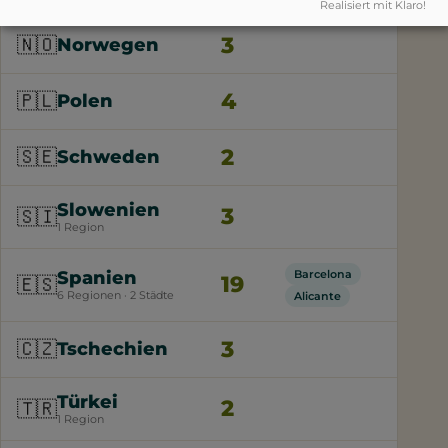
Realisiert mit Klaro!
3
🇳🇴
Norwegen
4
🇵🇱
Polen
2
🇸🇪
Schweden
Slowenien
3
🇸🇮
1 Region
Spanien
Barcelona
19
🇪🇸
6 Regionen · 2 Städte
Alicante
3
🇨🇿
Tschechien
Türkei
2
🇹🇷
1 Region