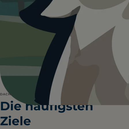
zusammengetragen.
4.248
86
ORTE GESAMT
STÄDTE
76
19
REGIONEN
LÄNDER
DACH-REGION
Die häufigsten
Ziele