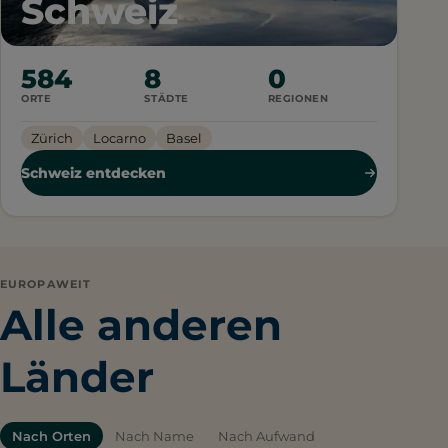
Schweiz
584
8
0
ORTE
STÄDTE
REGIONEN
Zürich
Locarno
Basel
Schweiz entdecken
EUROPAWEIT
Alle anderen
Länder
Nach Orten
Nach Name
Nach Aufwand