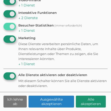
Video-Inhalte
werden,
↓
1
Dienst
aber ni
Verbania
durchg
Interaktive Funktionen
Italien
41
🇮🇹
Cannobio
Tragepfl
↓
2
Dienste
2 Regionen · 4 Städte
Kleine
Genua
+1
kostenl
Besucher-Statistiken
(immer erforderlich)
Box (ma
↓
1
Dienst
70×30×
cm). G
Marketing
Hunde: 
Diese Dienste verarbeiten persönliche Daten, um
5 € (Mo
Ihnen relevante Inhalte über Produkte,
bzw. 1 €
Dienstleistungen oder Themen zu zeigen, die Sie
Leine +
Maulko
interessieren könnten.
Pflicht.
↓
1
Dienst
Kroatien
25
🇭🇷
Alle Dienste aktivieren oder deaktivieren
Split
6 Regionen · 1 Stadt
Mit diesem Schalter können Sie alle Dienste aktivieren
oder deaktivieren.
Luxemburg
32
Luxemburg
🇱🇺
Stadt
1 Stadt
Ich lehne
Ausgewählte
Alle
ab
akzeptieren
akzeptieren
Niederlande
30
🇳🇱
4 Regionen