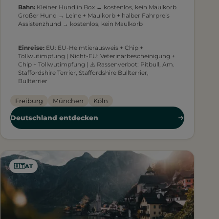
Bahn:
Kleiner Hund in Box → kostenlos, kein Maulkorb
Großer Hund → Leine + Maulkorb + halber Fahrpreis
Assistenzhund → kostenlos, kein Maulkorb
Einreise:
EU: EU-Heimtierausweis + Chip +
Tollwutimpfung | Nicht-EU: Veterinärbescheinigung +
Chip + Tollwutimpfung | ⚠️ Rassenverbot: Pitbull, Am.
Staffordshire Terrier, Staffordshire Bullterrier,
Bullterrier
Freiburg
München
Köln
Deutschland entdecken
🇦🇹
AT