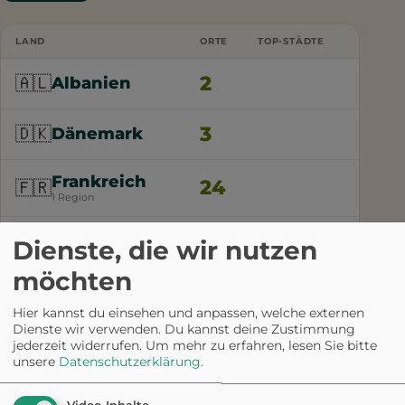
LAND
ORTE
TOP-STÄDTE
LEINE 
2
🇦🇱
Albanien
3
🇩🇰
Dänemark
Frankreich
24
🇫🇷
1 Region
Griechenland
6
🇬🇷
Dienste, die wir nutzen
3 Regionen
möchten
Leinenp
an allen
Hier kannst du einsehen und anpassen, welche externen
öffentl
Dienste wir verwenden. Du kannst deine Zustimmung
Orten, 
jederzeit widerrufen.
Um mehr zu erfahren, lesen Sie bitte
max. 1,
unsere
Datenschutzerklärung
.
Maulko
muss
mitgef