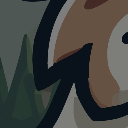
LÄNDER-ÜBERSICHT · SAISON 2026
24 Länder.
Ein Hund.
Keine
Sorgen.
Einreise, Leinenpflicht, Bahn-Tickets, Hundestrände —
wir haben für jedes Land das Wichtigste