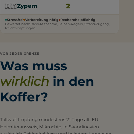
2
🇨🇾
Zypern
Stressfrei
Vorbereitung nötig
Recherche pflichtig
Bewertet nach: Bahn-Mitnahme, Leinen-Regeln, Strand-Zugang,
Pflicht-Impfungen.
VOR JEDER GRENZE
Was muss
wirklich
in den
Koffer?
Tollwut-Impfung mindestens 21 Tage alt, EU-
Heimtierausweis, Mikrochip, in Skandinavien
zusätzlich Echinokokkose und in jedem Land eine