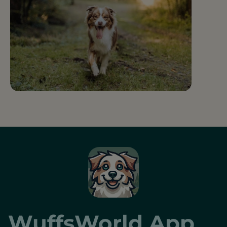
Saarland
WuffsWorld App