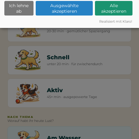
NACH STIMMUNG
Ich lehne
Ausgewählte
Alle
Wie viel Power habt ihr?
ab
akzeptieren
akzeptieren
Realisiert mit Klaro!
Entspannt
20-30 min · gemütlicher Spaziergang
Schnell
unter 20 min · für zwischendurch
Aktiv
45+ min · ausgepowerte Tage
NACH THEMA
Worauf habt ihr heute Lust?
Am Wasser