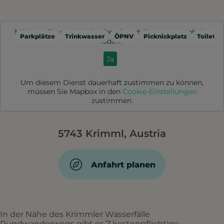
Möchten Sie von
Mapbox
bereitgestellte externe Inhalte
Parkplätze
Trinkwasser
ÖPNV
Picknickplatz
Toilette
laden?
Ja
Um diesem Dienst dauerhaft zustimmen zu können,
müssen Sie
Mapbox
in den
Cookie-Einstellungen
zustimmen.
5743 Krimml, Austria
Anfahrt planen
In der Nähe des Krimmler Wasserfälle
Rundwanderwegs gibt es 7 kostenpflichtige