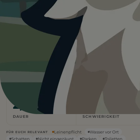
Heute ist
eher nicht ideal
für
Krimmler Wasserfälle
Rundwanderweg.
Heute Regen. Nehmt Regenschutz mit, wenn ihr
trotzdem startet.
Wetterdaten:
OpenWeatherMap
6,4
662
km
m ↑
STRECKE
ANSTIEG
2,5
Mittel
h
DAUER
SCHWIERIGKEIT
Leinenpflicht
Wasser vor Ort
FÜR EUCH RELEVANT
Schatten
Nicht eingezäunt
Parken
Toiletten