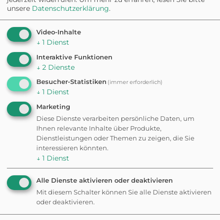
unsere
Datenschutzerklärung
.
öffentliche Toiletten.
Video-Inhalte
↓
1
Dienst
NUR IN DER APP · GASSIRUNDEN
Interaktive Funktionen
Eine Runde, perfekt
↓
2
Dienste
für
eure Stimmung.
Besucher-Statistiken
(immer erforderlich)
↓
1
Dienst
Marketing
2.566 Runden
Diese Dienste verarbeiten persönliche Daten, um
bereits generiert
Ihnen relevante Inhalte über Produkte,
Dienstleistungen oder Themen zu zeigen, die Sie
Kostenlos
interessieren könnten.
Kein Abo nötig
↓
1
Dienst
Statt jeden Tag die gleiche Runde: Sag der App, wie viel
Alle Dienste aktivieren oder deaktivieren
Zeit ihr habt und worauf ihr Lust habt: wir bauen euch
Mit diesem Schalter können Sie alle Dienste aktivieren
eine passende Runde — direkt von eurem Standort.
oder deaktivieren.