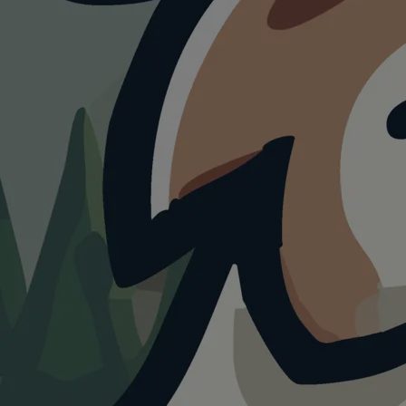
WANDERUNG
Krimmler
Wasserfälle
Rundwanderweg
4.0