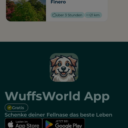
Finero
über 3 Stunden
21 km
WuffsWorld App
Gratis
Schenke deiner Fellnase das beste Leben