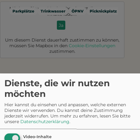
Möchten Sie von
Mapbox
bereitgestellte externe
Parkplätze
Trinkwasser
ÖPNV
Picknickplatz
Toilette
Inhalte laden?
Ja
Um diesem Dienst dauerhaft zustimmen zu können,
müssen Sie
Mapbox
in den
Cookie-Einstellungen
zustimmen.
Hundefreundlich
Dienste, die wir nutzen
e Ausflugsziele in
möchten
Hier kannst du einsehen und anpassen, welche externen
Cannobio
Dienste wir verwenden. Du kannst deine Zustimmung
jederzeit widerrufen.
Um mehr zu erfahren, lesen Sie bitte
unsere
Datenschutzerklärung
.
HUNDESTRAND
Video-Inhalte