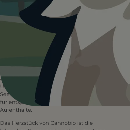
HUNDEPLÄTZE
HUNDESTRÄNDE
1+
1+
WANDERUNGEN
RESTAURANTS
Cannobio gehört zu den schönsten Orten
am Lago Maggiore und ist besonders bei
Hundehaltern beliebt. Die charmante
Altstadt mit ihren engen Gassen, die lange
Uferpromenade und die direkte Lage am
See machen den Ort zu einem idealen Ziel
für entspannte Spaziergänge und längere
Aufenthalte.
Das Herzstück von Cannobio ist die