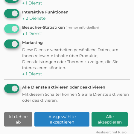
Hundestrand in
↓
1
Dienst
Cannobio am Lago
Interaktive Funktionen
Maggiore
↓
2
Dienste
Kiesstrand
Besucher-Statistiken
(immer erforderlich)
↓
1
Dienst
Marketing
Diese Dienste verarbeiten persönliche Daten, um
Ihnen relevante Inhalte über Produkte,
Dienstleistungen oder Themen zu zeigen, die Sie
Hundefreundlich
interessieren könnten.
↓
1
Dienst
e Restaurants in
Alle Dienste aktivieren oder deaktivieren
Mit diesem Schalter können Sie alle Dienste aktivieren
Cannobio
oder deaktivieren.
Ich lehne
Ausgewählte
Alle
ab
akzeptieren
akzeptieren
RESTAURANT
Realisiert mit Klaro!
La Brace