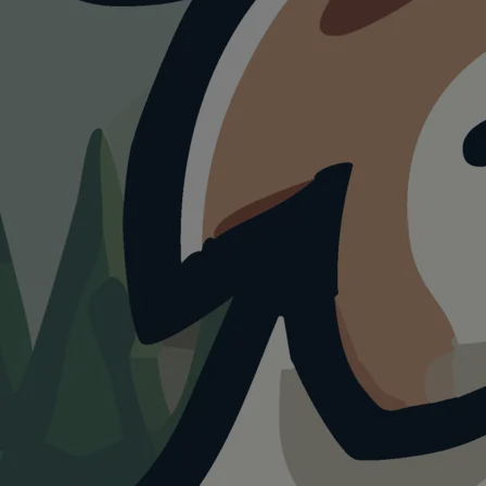
Cannobio
mit
Hund.
0+
1+