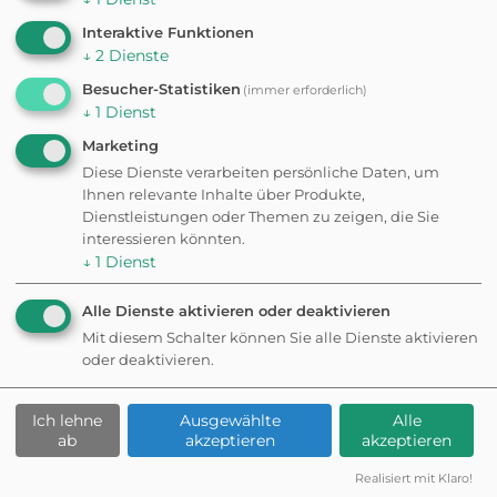
Stadtwanderweg 8 -
Sofienalpe
Interaktive Funktionen
Um diesem
↓
2
Dienste
Dienst
dauerhaft
2 - 3 h
9,1 km
Besucher-Statistiken
(immer erforderlich)
zustimmen zu
↓
1
Dienst
können, müssen
Sie
Mapbox
in
Marketing
den
Cookie-
Diese Dienste verarbeiten persönliche Daten, um
Einstellungen
Ihnen relevante Inhalte über Produkte,
zustimmen.
Dienstleistungen oder Themen zu zeigen, die Sie
interessieren könnten.
↓
1
Dienst
Möchten Sie
von
Mapbox
Alle Dienste aktivieren oder deaktivieren
bereitgestellte
Mit diesem Schalter können Sie alle Dienste aktivieren
externe Inhalte
oder deaktivieren.
laden?
WANDERUNG
Ja
Ich lehne
Ausgewählte
Alle
Stadtwanderweg 3 -
ab
akzeptieren
akzeptieren
Hameau
Um diesem
Dienst
Realisiert mit Klaro!
dauerhaft
2 - 3 h
8,8 km