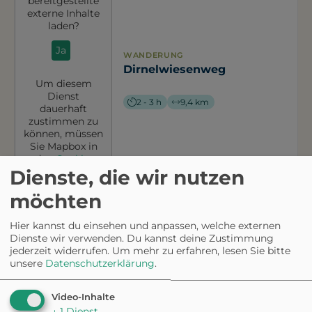
bereitgestellte
externe Inhalte
laden?
Ja
WANDERUNG
Dirnelwiesenweg
Um diesem
Dienst
2 - 3 h
9,4 km
dauerhaft
zustimmen zu
können, müssen
Sie
Mapbox
in
den
Cookie-
Einstellungen
Dienste, die wir nutzen
zustimmen.
möchten
Hier kannst du einsehen und anpassen, welche externen
Möchten Sie
Dienste wir verwenden. Du kannst deine Zustimmung
von
Mapbox
jederzeit widerrufen.
Um mehr zu erfahren, lesen Sie bitte
bereitgestellte
unsere
Datenschutzerklärung
.
externe Inhalte
laden?
Video-Inhalte
WANDERUNG
Ja
↓
1
Dienst