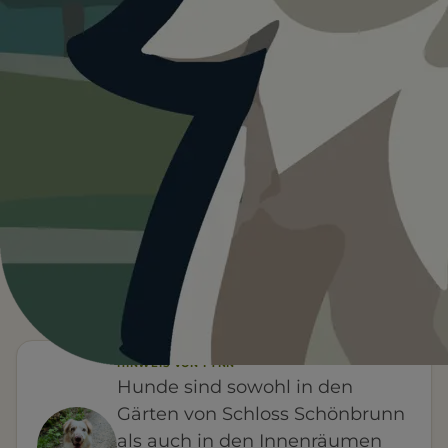
Heute ist
···
für Schloss Schönbrunn
mit Hund.
Wetterdaten:
OpenWeatherMap
—
°C
WETTER
Hunde nicht erlaubt
FÜR EUCH RELEVANT
HINWEIS VON FYNN
Hunde sind sowohl in den
Gärten von Schloss Schönbrunn
als auch in den Innenräumen