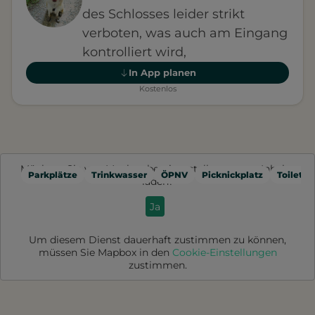
des Schlosses leider strikt
verboten, was auch am Eingang
kontrolliert wird,
In App planen
Kostenlos
Möchten Sie von
Mapbox
bereitgestellte externe Inhalte
Parkplätze
Trinkwasser
ÖPNV
Picknickplatz
Toilette
laden?
Ja
Um diesem Dienst dauerhaft zustimmen zu können,
müssen Sie
Mapbox
in den
Cookie-Einstellungen
zustimmen.