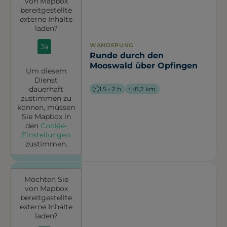
von
Mapbox
bereitgestellte
externe Inhalte
laden?
WANDERUNG
Ja
Runde durch den
Mooswald über Opfingen
Um diesem
Dienst
dauerhaft
1,5 - 2 h
8,2 km
zustimmen zu
können, müssen
Sie
Mapbox
in
den
Cookie-
Einstellungen
zustimmen.
Möchten Sie
von
Mapbox
bereitgestellte
externe Inhalte
laden?