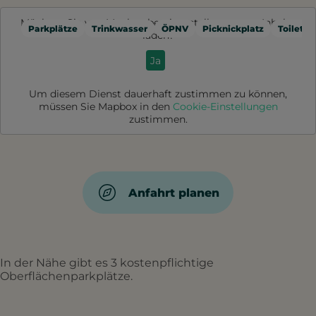
Möchten Sie von
Mapbox
bereitgestellte externe Inhalte
Parkplätze
Trinkwasser
ÖPNV
Picknickplatz
Toilette
laden?
Ja
Um diesem Dienst dauerhaft zustimmen zu können,
müssen Sie
Mapbox
in den
Cookie-Einstellungen
zustimmen.
Anfahrt planen
In der Nähe gibt es 3 kostenpflichtige
Oberflächenparkplätze.