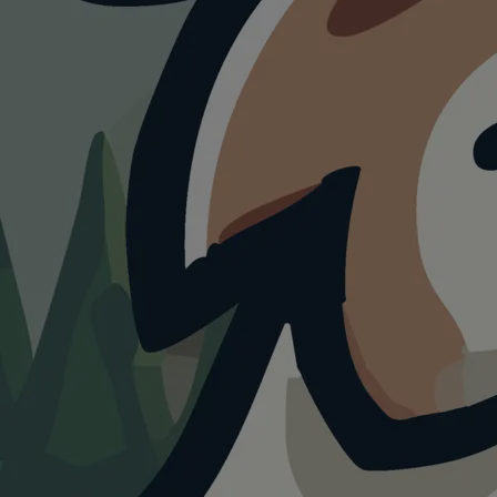
WANDERUNG
Wanderung im
Mooswald am
Opfinger See
4.0