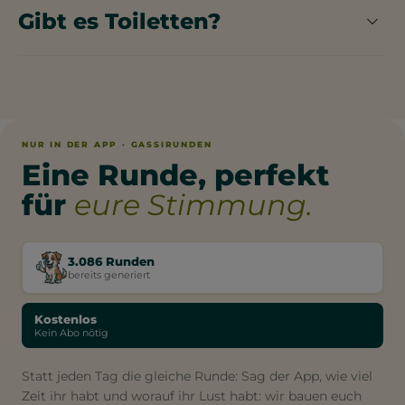
Gibt es Toiletten?
Im Rahmen der Wanderung im Mooswald am
Opfinger See mit Hund stehen öffentliche
Toiletten zur Verfügung.
NUR IN DER APP · GASSIRUNDEN
Eine Runde, perfekt
für
eure Stimmung.
3.086 Runden
bereits generiert
Kostenlos
Kein Abo nötig
Statt jeden Tag die gleiche Runde: Sag der App, wie viel
Zeit ihr habt und worauf ihr Lust habt: wir bauen euch