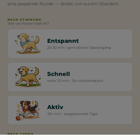
eine passende Runde — direkt von eurem Standort.
NACH STIMMUNG
Wie viel Power habt ihr?
Entspannt
20-30 min · gemütlicher Spaziergang
Schnell
unter 20 min · für zwischendurch
Aktiv
45+ min · ausgepowerte Tage
NACH THEMA
Worauf habt ihr heute Lust?