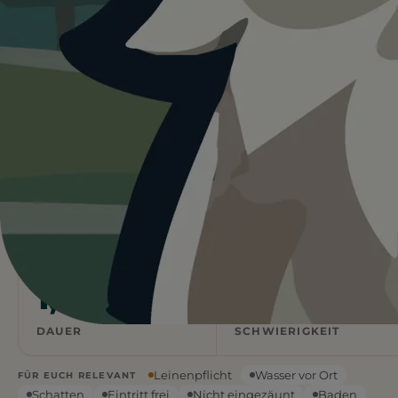
Heute ist
ein guter Tag
für
Wanderung im Mooswald am
Opfinger See.
32°C und trocken. Schatten vorhanden, Wasser vor Ort.
Gute Bedingungen für euren Ausflug.
Wetterdaten:
OpenWeatherMap
7,73
20
km
m ↑
STRECKE
ANSTIEG
1,5
Mittel
h
DAUER
SCHWIERIGKEIT
Leinenpflicht
Wasser vor Ort
FÜR EUCH RELEVANT
Schatten
Eintritt frei
Nicht eingezäunt
Baden