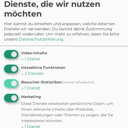
Dienste, die wir nutzen
möchten
Am Wasser
Bäche, Seen & Schwimmstellen
Hier kannst du einsehen und anpassen, welche externen
Dienste wir verwenden. Du kannst deine Zustimmung
jederzeit widerrufen.
Um mehr zu erfahren, lesen Sie bitte
unsere
Datenschutzerklärung
.
Im Wald
Wege im Schatten, viel zu schnüffeln
Video-Inhalte
↓
1
Dienst
Interaktive Funktionen
↓
2
Dienste
Schnüffel-Tour
Langsam, mit vielen Stationen
Besucher-Statistiken
(immer erforderlich)
↓
1
Dienst
Marketing
Diese Dienste verarbeiten persönliche Daten, um
Ihnen relevante Inhalte über Produkte,
Dienstleistungen oder Themen zu zeigen, die Sie
interessieren könnten.
↓
1
Dienst