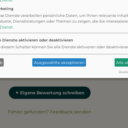
Dienst
rketing
se Dienste verarbeiten persönliche Daten, um Ihnen relevante Inhal
dukte, Dienstleistungen oder Themen zu zeigen, die Sie interessier
Dienst
e Dienste aktivieren oder deaktivieren
 diesem Schalter können Sie alle Dienste aktivieren oder deaktiviere
e Vielzahl von
Einige Nutzer haben angeme
ndebesitzer, darunter
Parkplätze begrenzt sind u
 Spazierwege.
schwierig sein kann, einen P
ab
Ausgewählte akzeptieren
Alle 
Realis
✦ Eigene Bewertung schreiben
Fehler gefunden? Feedback senden