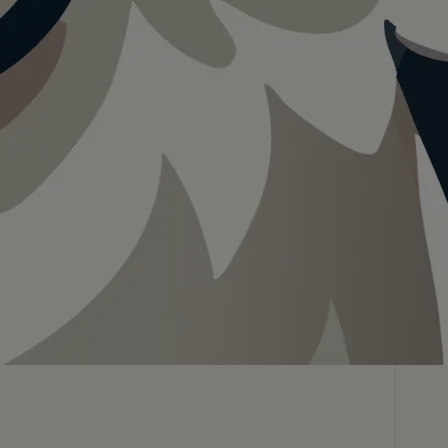
Teilen
In App speichern
Visualisierung · KI
 .