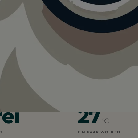
park Südwest Aschheim
r Erholungspark Südwest Aschheim
ingungen für euren Ausflug.
rei
27
°C
T
EIN PAAR WOLKEN