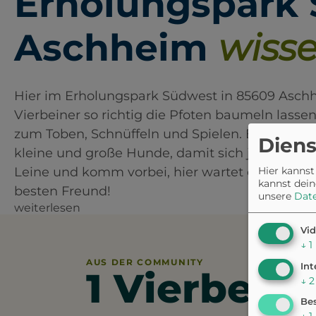
Erholungspark
Aschheim
wisse
Hier im Erholungspark Südwest in 85609 Asch
Vierbeiner so richtig die Pfoten baumeln lassen
zum Toben, Schnüffeln und Spielen. Es gibt soga
Diens
kleine und große Hunde, damit sich jeder wohlf
Hier kannst
Leine und komm vorbei, hier wartet ein toller 
kannst dein
besten Freund!
unsere
Dat
weiterlesen
Vid
↓
1
AUS DER COMMUNITY
Int
1 Vierbeine
↓
2
Bes