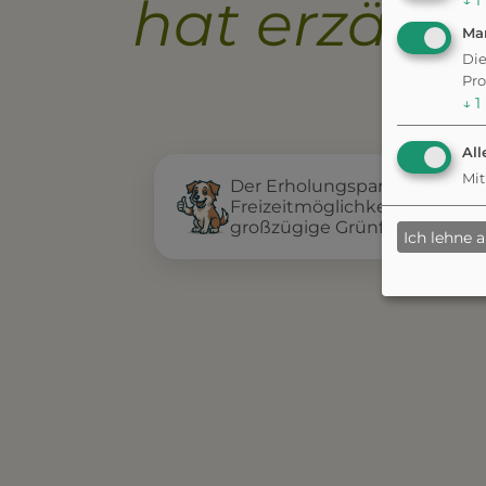
hat erzählt.
↓
1
Ma
Die
Pro
↓
1
All
Mit
Der Erholungspark bietet ein
Freizeitmöglichkeiten für Hu
großzügige Grünflächen und
Ich lehne 