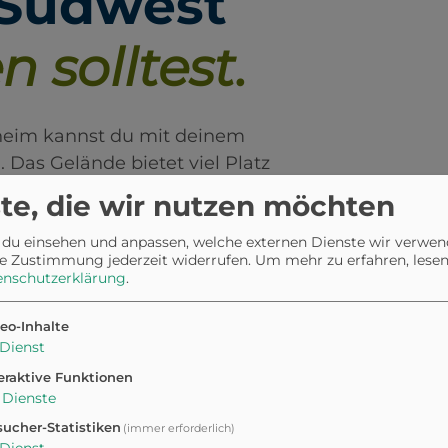
 Südwest
n solltest.
heim kannst du mit deinem
. Das Gelände bietet viel Platz
r spezielle Bereiche für
te, die wir nutzen möchten
ühlt. Also schnapp dir deine
 du einsehen und anpassen, welche externen Dienste wir verwe
Ausflug auf dich und deinen
e Zustimmung jederzeit widerrufen.
Um mehr zu erfahren, lesen 
enschutzerklärung
.
eo-Inhalte
Dienst
eraktive Funktionen
r
Dienste
ucher-Statistiken
(immer erforderlich)