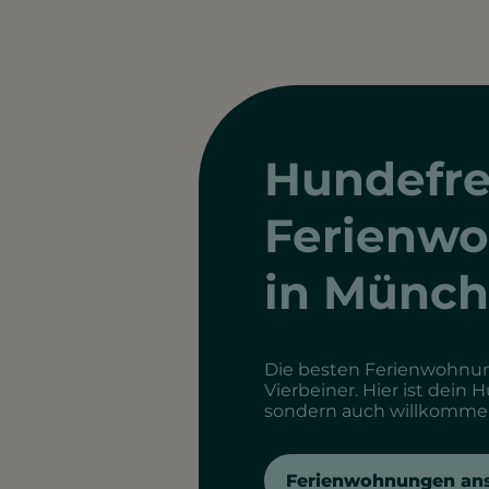
Hundefre
Ferienw
in Münc
Die besten Ferienwohnun
Vierbeiner. Hier ist dein 
sondern auch willkomme
Ferienwohnungen an