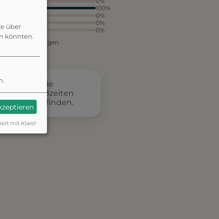
5
0%
4
100%
3
0%
2
0%
te über
1
0%
en könnten.
aus 1 Bewertungen
n.
rkt, dass die
nd es zu Stoßzeiten
arkplatz zu finden.
akzeptieren
iert mit Klaro!