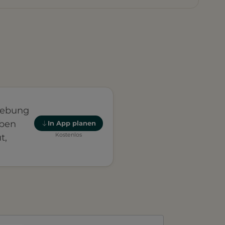
gebung
oben
In App planen
Kostenlos
t,