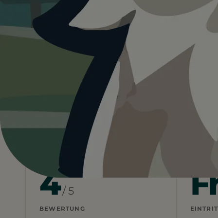
4.0
Deutschland
…
München
Erholungs
Heute ist
ein guter Tag
fü
27°C und trocken. Wasser vor Ort. Gute Bed
Wetterdaten:
OpenWeatherMap
4
F
/ 5
BEWERTUNG
EINTRIT