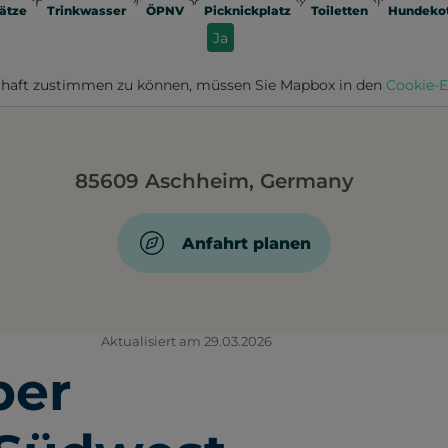
Möchten Sie von
Mapbox
bereitgestellte externe Inhalte laden?
ätze
Trinkwasser
ÖPNV
Picknickplatz
Toiletten
Hundekot
Ja
haft zustimmen zu können, müssen Sie
Mapbox
in den
Cookie-E
85609 Aschheim, Germany
Anfahrt planen
Aktualisiert am 29.03.2026
ber