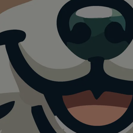
gspark
 Aschheim