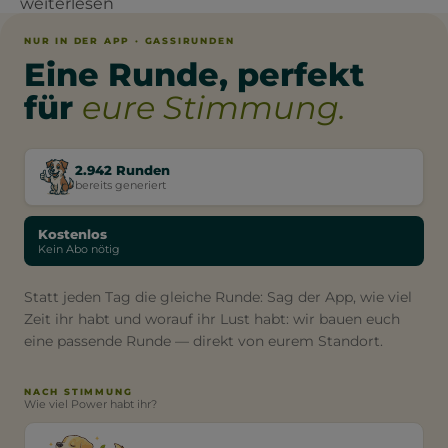
weiterlesen
NUR IN DER APP · GASSIRUNDEN
Eine Runde, perfekt
für
eure Stimmung.
2.942 Runden
bereits generiert
Kostenlos
Kein Abo nötig
Statt jeden Tag die gleiche Runde: Sag der App, wie viel
Zeit ihr habt und worauf ihr Lust habt: wir bauen euch
eine passende Runde — direkt von eurem Standort.
NACH STIMMUNG
Wie viel Power habt ihr?