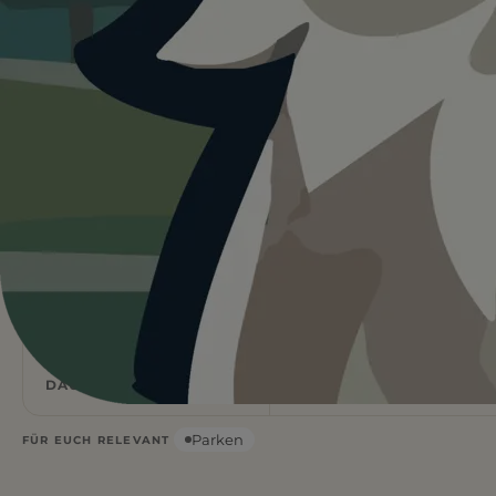
Heute ist
ein guter Tag
für Blumige
Stadtrunde.
19°C und sonnig. Ein guter Tag für einen Ausflug mit
Hund.
Wetterdaten:
OpenWeatherMap
2,8
40
km
m ↑
STRECKE
ANSTIEG
1
Leicht
h
DAUER
SCHWIERIGKEIT
Parken
FÜR EUCH RELEVANT