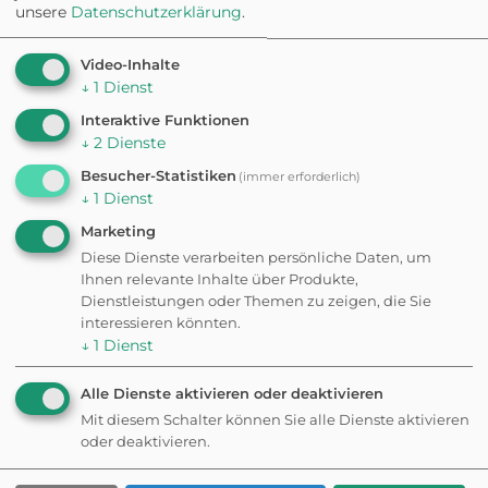
unsere
Datenschutzerklärung
.
Im Wald
Wege im Schatten, viel zu schnüffeln
Video-Inhalte
↓
1
Dienst
Interaktive Funktionen
↓
2
Dienste
Schnüffel-Tour
Besucher-Statistiken
(immer erforderlich)
Langsam, mit vielen Stationen
↓
1
Dienst
Marketing
Diese Dienste verarbeiten persönliche Daten, um
Ihnen relevante Inhalte über Produkte,
Dienstleistungen oder Themen zu zeigen, die Sie
interessieren könnten.
↓
1
Dienst
Alle Dienste aktivieren oder deaktivieren
Mit diesem Schalter können Sie alle Dienste aktivieren
oder deaktivieren.
Wanderungen &