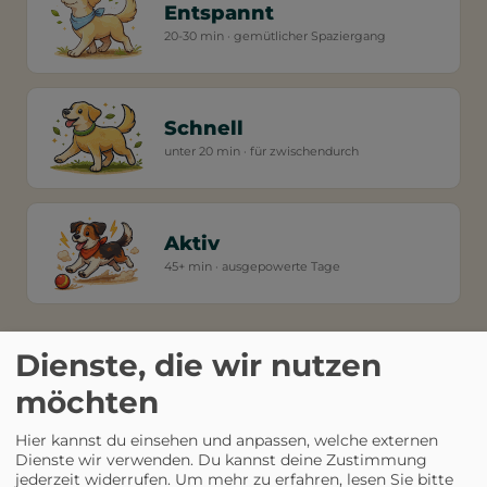
Entspannt
20-30 min · gemütlicher Spaziergang
Schnell
unter 20 min · für zwischendurch
Aktiv
45+ min · ausgepowerte Tage
NACH THEMA
Worauf habt ihr heute Lust?
Dienste, die wir nutzen
möchten
Am Wasser
Bäche, Seen & Schwimmstellen
Hier kannst du einsehen und anpassen, welche externen
Dienste wir verwenden. Du kannst deine Zustimmung
jederzeit widerrufen.
Um mehr zu erfahren, lesen Sie bitte