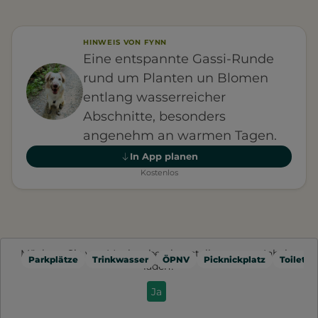
HINWEIS VON FYNN
Eine entspannte Gassi-Runde
rund um Planten un Blomen
entlang wasserreicher
Abschnitte, besonders
angenehm an warmen Tagen.
In App planen
Kostenlos
Möchten Sie von
Mapbox
bereitgestellte externe Inhalte
Parkplätze
Trinkwasser
ÖPNV
Picknickplatz
Toilette
laden?
Ja