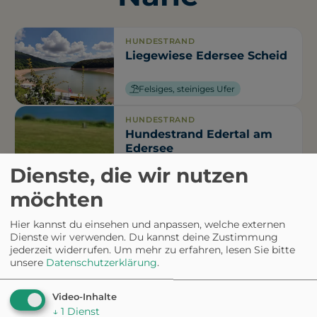
HUNDESTRAND
Liegewiese Edersee Scheid
Felsiges, steiniges Ufer
HUNDESTRAND
Hundestrand Edertal am
Edersee
Dienste, die wir nutzen
Naturstrand
möchten
ATTRAKTION
Hier kannst du einsehen und anpassen, welche externen
Baumkronenweg am
Dienste wir verwenden. Du kannst deine Zustimmung
Edersee
jederzeit widerrufen.
Um mehr zu erfahren, lesen Sie bitte
unsere
Datenschutzerklärung
.
Eingezäunt
Kostenpflichtig
Video-Inhalte
↓
1
Dienst