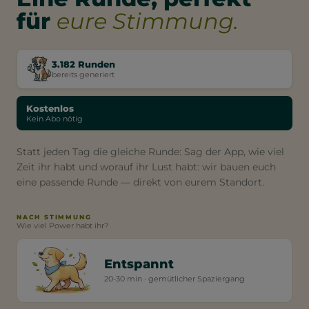
für
eure Stimmung.
3.182 Runden
bereits generiert
Kostenlos
Kein Abo nötig
Statt jeden Tag die gleiche Runde: Sag der App, wie viel
Zeit ihr habt und worauf ihr Lust habt: wir bauen euch
eine passende Runde — direkt von eurem Standort.
NACH STIMMUNG
Wie viel Power habt ihr?
Entspannt
20-30 min · gemütlicher Spaziergang