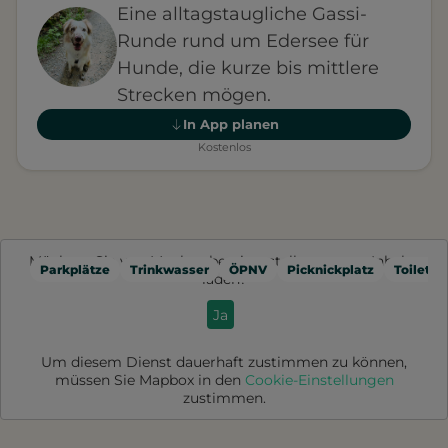
Eine alltagstaugliche Gassi-
Runde rund um Edersee für
Hunde, die kurze bis mittlere
Strecken mögen.
In App planen
Kostenlos
Möchten Sie von
Mapbox
bereitgestellte externe Inhalte
Parkplätze
Trinkwasser
ÖPNV
Picknickplatz
Toilette
laden?
Ja
Um diesem Dienst dauerhaft zustimmen zu können,
müssen Sie
Mapbox
in den
Cookie-Einstellungen
zustimmen.