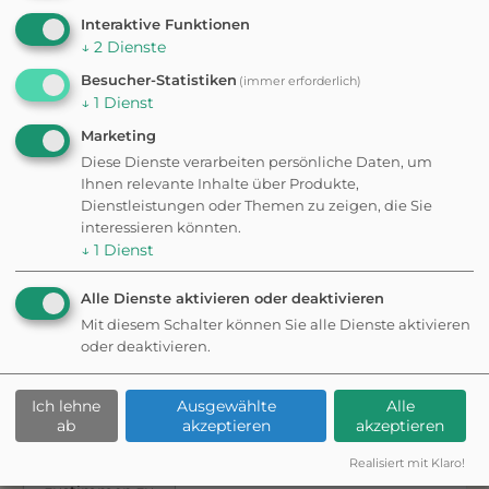
Interaktive Funktionen
Wanderungen &
↓
2
Dienste
Besucher-Statistiken
(immer erforderlich)
Spaziergänge in der
↓
1
Dienst
Marketing
Nähe
Diese Dienste verarbeiten persönliche Daten, um
Ihnen relevante Inhalte über Produkte,
Dienstleistungen oder Themen zu zeigen, die Sie
interessieren könnten.
↓
1
Dienst
Möchten Sie
von
Mapbox
Alle Dienste aktivieren oder deaktivieren
bereitgestellte
externe Inhalte
Mit diesem Schalter können Sie alle Dienste aktivieren
laden?
oder deaktivieren.
Ja
WANDERUNG
Ich lehne
Ausgewählte
Alle
Hagenstein-Route
ab
akzeptieren
akzeptieren
Um diesem
Dienst
0,5 - 1 h
4,6 km
Realisiert mit Klaro!
dauerhaft