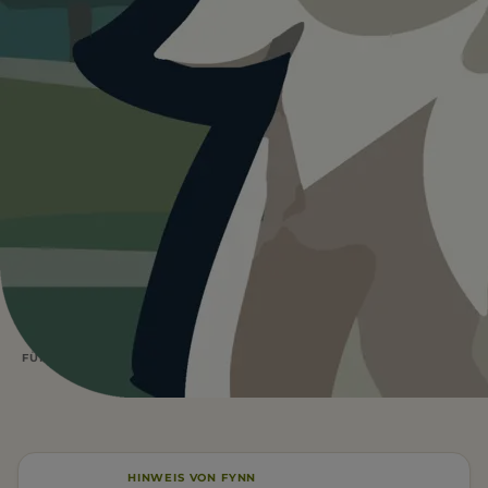
Heute ist
···
für Ruhe am Edersee.
Wetterdaten:
OpenWeatherMap
4,9
173
km
m ↑
STRECKE
ANSTIEG
1,5
Schwer
h
DAUER
SCHWIERIGKEIT
Parken
FÜR EUCH RELEVANT
HINWEIS VON FYNN