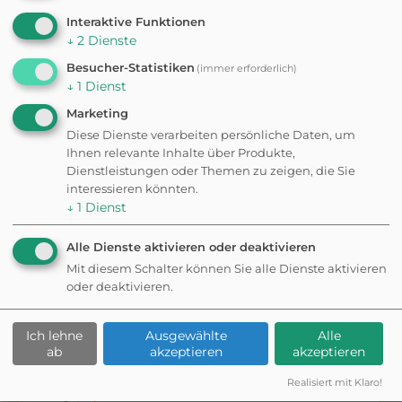
Interaktive Funktionen
Kostenlos
↓
2
Dienste
Kein Abo nötig
Besucher-Statistiken
(immer erforderlich)
Statt jeden Tag die gleiche Runde: Sag der App, wie viel
↓
1
Dienst
Zeit ihr habt und worauf ihr Lust habt: wir bauen euch
Marketing
eine passende Runde — direkt von eurem Standort.
Diese Dienste verarbeiten persönliche Daten, um
Ihnen relevante Inhalte über Produkte,
NACH STIMMUNG
Dienstleistungen oder Themen zu zeigen, die Sie
Wie viel Power habt ihr?
interessieren könnten.
↓
1
Dienst
Entspannt
Alle Dienste aktivieren oder deaktivieren
20-30 min · gemütlicher Spaziergang
Mit diesem Schalter können Sie alle Dienste aktivieren
oder deaktivieren.
Schnell
Ich lehne
Ausgewählte
Alle
unter 20 min · für zwischendurch
ab
akzeptieren
akzeptieren
Realisiert mit Klaro!