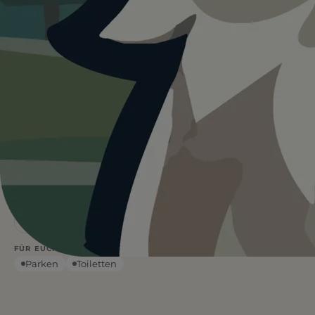
Heute ist
···
für GPS-
Naturerlebnispfad Bärenstein-Route.
Wetterdaten:
OpenWeatherMap
2,4
73
km
m ↑
STRECKE
ANSTIEG
1,5
Leicht
h
DAUER
SCHWIERIGKEIT
Leinenpflicht
Schatten
FÜR EUCH RELEVANT
Parken
Toiletten