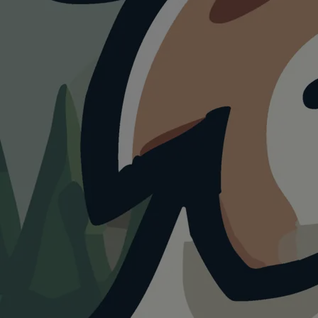
WANDERUNG
GPS-
Naturerlebnispfad
Bärenstein-Route
4.0