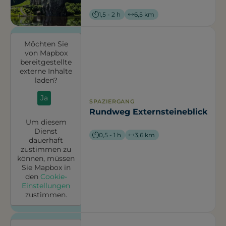
1,5 - 2 h
6,5 km
Möchten Sie
von
Mapbox
bereitgestellte
externe Inhalte
laden?
Ja
SPAZIERGANG
Rundweg Externsteineblick
Um diesem
Dienst
0,5 - 1 h
3,6 km
dauerhaft
zustimmen zu
können, müssen
Sie
Mapbox
in
den
Cookie-
Einstellungen
zustimmen.