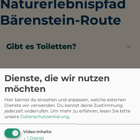
Naturerlebnispfad
Bärenstein-Route
Gibt es Toiletten?
Im GPS-Naturerlebnispfad Bärenstein-Route
stehen öffentliche Toiletten zur Verfügung.
Dienste, die wir nutzen
möchten
NUR IN DER APP · GASSIRUNDEN
Eine Runde, perfekt
Hier kannst du einsehen und anpassen, welche externen
Dienste wir verwenden. Du kannst deine Zustimmung
für
eure Stimmung.
jederzeit widerrufen.
Um mehr zu erfahren, lesen Sie bitte
unsere
Datenschutzerklärung
.
2.648 Runden
Video-Inhalte
bereits generiert
↓
1
Dienst