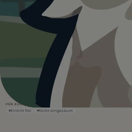
Heute ist
···
für Friedersdorfer Strand
Silbersee .
Wetterdaten:
OpenWeatherMap
5
Sand
/ 5
1 BEWERTUNG
STRANDART
Flach
—
°C
WASSERART
WETTER
Wasser vor Ort
Schatten
FÜR EUCH RELEVANT
Eintritt frei
Nicht eingezäunt