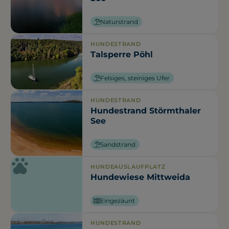
Naturstrand
HUNDESTRAND
Talsperre Pöhl
Felsiges, steiniges Ufer
HUNDESTRAND
Hundestrand Störmthaler
See
Sandstrand
HUNDEAUSLAUFPLATZ
Hundewiese Mittweida
Eingezäunt
HUNDESTRAND