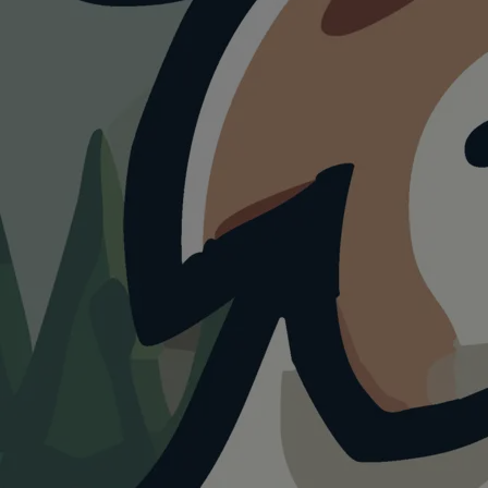
HUNDESTRAND
Friedersdorfer
Strand Silbersee
5.0
Visualisierung · KI