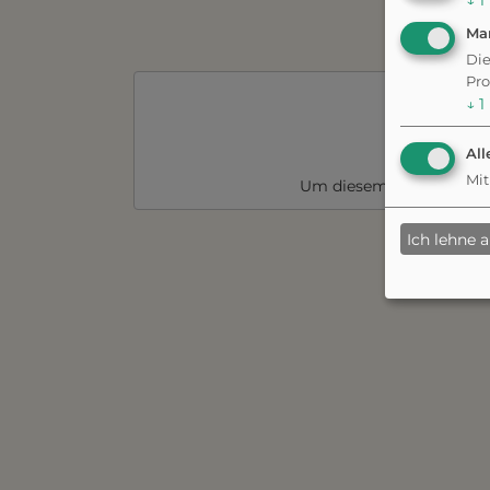
↓
1
Ma
Die
Pro
↓
1
Parkpl
All
Mit
Um diesem Dienst dauer
Ich lehne 