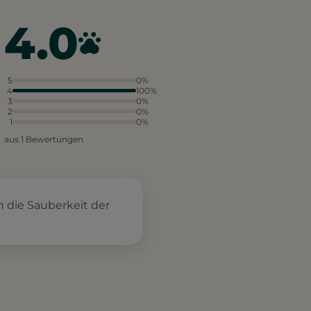
4.0
5
0%
4
100%
3
0%
2
0%
1
0%
aus 1 Bewertungen
 die Sauberkeit der