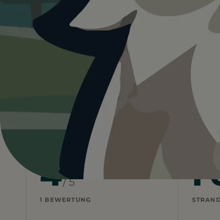
4.0
Deutschland
Sachsen
Talsperre Pöhl
Heute ist
···
für Talsperre P
Wetterdaten:
OpenWeatherMap
4
F
/ 5
1 BEWERTUNG
STRAN