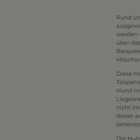
Rund um
ausgewie
werden 
über das
Beispiel
Möschwi
Diese H
Talsperr
Hund in
Liegewie
nicht i
dieser a
leinenlo
Die Hund