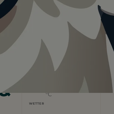
Teilen
In App speichern
Visualisierung · KI
 &
—
°C
WETTER