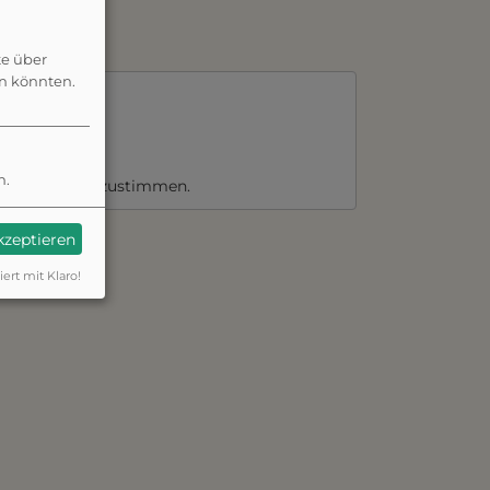
te über
en könnten.
beutel
n.
instellungen
zustimmen.
akzeptieren
iert mit Klaro!