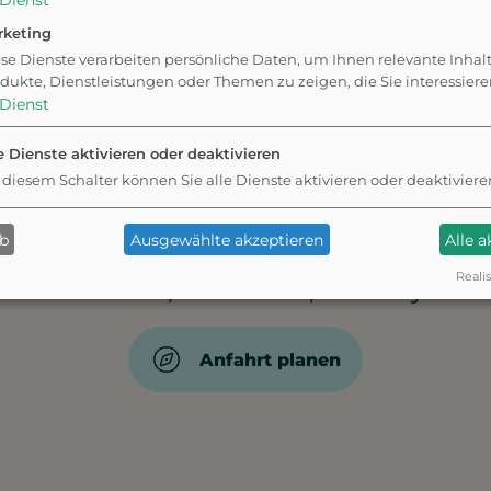
Dienst
rketing
se Dienste verarbeiten persönliche Daten, um Ihnen relevante Inhal
dukte, Dienstleistungen oder Themen zu zeigen, die Sie interessier
Möchten Sie von
Mapbox
bereitgestellte externe Inhalte laden?
Dienst
ätze
Trinkwasser
ÖPNV
Picknickplatz
Toiletten
Hundekot
Ja
e Dienste aktivieren oder deaktivieren
 diesem Schalter können Sie alle Dienste aktivieren oder deaktiviere
haft zustimmen zu können, müssen Sie
Mapbox
in den
Cookie-E
ab
Ausgewählte akzeptieren
Alle 
Realis
G5XW+W9, 08543 Pöhl, Germany
Anfahrt planen