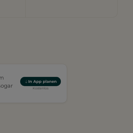
em
In App planen
sogar
Kostenlos