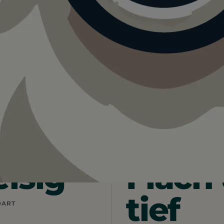
öhl.
elsig
Flach
tief
DART