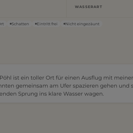
WASSERART
Ort
Schatten
Eintritt frei
Nicht eingezäunt
Pöhl ist ein toller Ort für einen Ausflug mit mein
nnten gemeinsam am Ufer spazieren gehen und 
henden Sprung ins klare Wasser wagen.