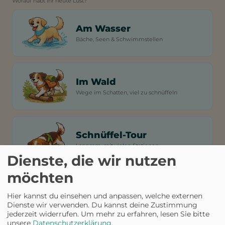
Worauf habt ihr heute Lust?
Am Wasser
Bäche, Seen & Schwimmstellen
Im Wald
Wege im Schatten, viel zu schnüffeln
Schnüffel-Tour
Langsam, mit vielen Stationen
Dienste, die wir nutzen
möchten
Hier kannst du einsehen und anpassen, welche externen
Dienste wir verwenden. Du kannst deine Zustimmung
jederzeit widerrufen.
Um mehr zu erfahren, lesen Sie bitte
unsere
Datenschutzerklärung
.