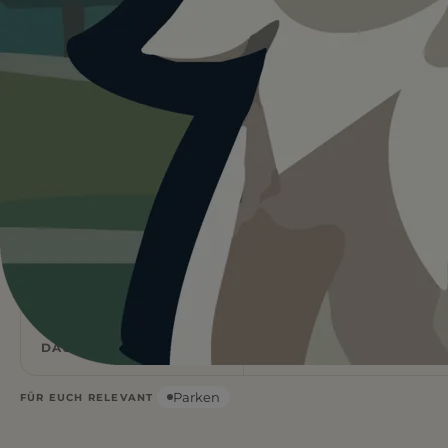
Heute ist
ein guter Tag
für Hainich
Rundweg.
24°C und sonnig, aber kaum Schatten vor Ort. Bringt
viel Wasser mit und startet lieber früh.
Wetterdaten:
OpenWeatherMap
3,2
50
km
m ↑
STRECKE
ANSTIEG
1
Leicht
h
DAUER
SCHWIERIGKEIT
Parken
FÜR EUCH RELEVANT