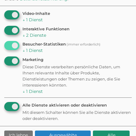
Video-Inhalte
↓
1
Dienst
Interaktive Funktionen
Wanderungen &
↓
2
Dienste
Besucher-Statistiken
(immer erforderlich)
Spaziergänge in der
↓
1
Dienst
Marketing
Nähe
Diese Dienste verarbeiten persönliche Daten, um
Ihnen relevante Inhalte über Produkte,
Dienstleistungen oder Themen zu zeigen, die Sie
interessieren könnten.
↓
1
Dienst
Möchten Sie
von
Mapbox
bereitgestellte
Alle Dienste aktivieren oder deaktivieren
externe Inhalte
Mit diesem Schalter können Sie alle Dienste aktivieren
laden?
oder deaktivieren.
Ja
WANDERUNG
Welterbepfad
Ich lehne
Ausgewählte
Alle