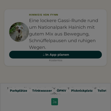
HINWEIS VON FYNN
Eine lockere Gassi-Runde rund
um Nationalpark Hainich mit
gutem Mix aus Bewegung,
Schnüffelpausen und ruhigen
Wegen.
In App planen
Kostenlos
Möchten Sie von
Mapbox
bereitgestellte externe Inhalte
Parkplätze
Trinkwasser
ÖPNV
Picknickplatz
Toilette
laden?
Ja