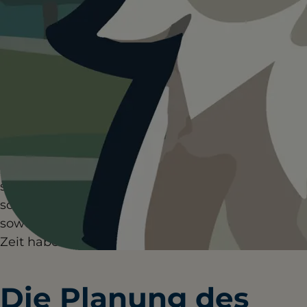
der erfreulichsten Aktivitäten sein, die du
gemeinsam mit deinem vierbeinigen
Freund erleben kannst. Es ist eine
Gelegenheit für ihn, neue Gerüche zu
entdecken, sich zu bewegen und neue
Umgebungen zu erkunden. Gleichzeitig ist
es für dich eine Chance, die Bindung zu
deinem Haustier zu stärken und die Natur
aus einer neuen Perspektive zu sehen. In
diesem Artikel erfährst du, wie du einen
solchen Ausflug planst, worauf du achten
solltest und wie du sicherstellst, dass
sowohl du als auch dein Hund eine gute
Zeit haben.
Die Planung des