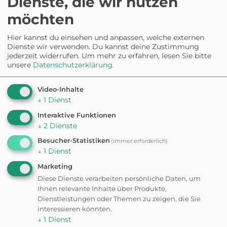
Dienste, die wir nutzen
möchten
Aktivitäten und
Hier kannst du einsehen und anpassen, welche externen
Dienste wir verwenden. Du kannst deine Zustimmung
jederzeit widerrufen.
Um mehr zu erfahren, lesen Sie bitte
Spiele
unsere
Datenschutzerklärung
.
Video-Inhalte
Einige Hunde lieben es zu schwimmen,
↓
1
Dienst
während andere sich mehr für Spiele wie
Interaktive Funktionen
Fetch oder Frisbee interessieren. Du kennst
↓
2
Dienste
deinen Hund am besten, also wähle
Besucher-Statistiken
(immer erforderlich)
Aktivitäten aus, die ihm Freude bereiten.
↓
1
Dienst
Beachte dabei immer die Sicherheit und
Marketing
den Komfort anderer Menschen und Tiere
Diese Dienste verarbeiten persönliche Daten, um
Ihnen relevante Inhalte über Produkte,
in der Nähe.
Dienstleistungen oder Themen zu zeigen, die Sie
interessieren könnten.
↓
1
Dienst