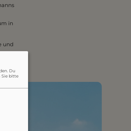
rmanns
um in
ke und
nden. Du
Sie bitte