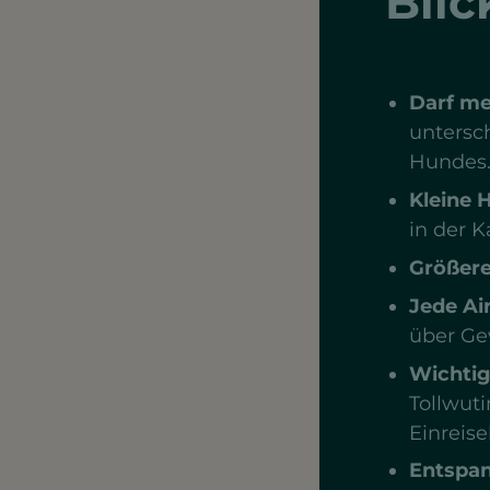
Blic
Darf me
untersch
Hundes
Kleine 
in der K
Größer
Jede Ai
über Ge
Wichti
Tollwut
Einreis
Entspan