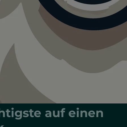
zeug
nde im Flugzeug
d im Zug
nehmen - das
tigste auf einen