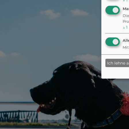
↓
1
Ma
Die
Pro
↓
1
All
Mit
Ich lehne 