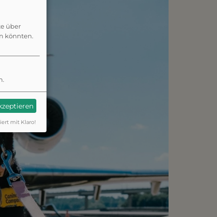
te über
en könnten.
n.
akzeptieren
iert mit Klaro!