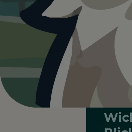
Hunde im Flug
07.02.2025
Ratgeber
Fliegen mit Hund – Alle Regeln & Tipps für Hu
Hun
mit
Wich