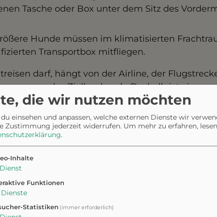
senen Tasche oder Box unter dem Sitz des Vorde
Größere Hunde müssen im klimatisierten Frachtra
ifizierten Transportbox mitfliegen.
eisen darf, hängt von der Airline, der Flugstrec
immungen des Ziellandes ab. Deshalb ist eine
te, die wir nutzen möchten
ng unerlässlich.
 du einsehen und anpassen, welche externen Dienste wir verwe
e Zustimmung jederzeit widerrufen.
Um mehr zu erfahren, lesen 
enschutzerklärung
.
eo-Inhalte
Dienst
eraktive Funktionen
Dienste
ucher-Statistiken
(immer erforderlich)