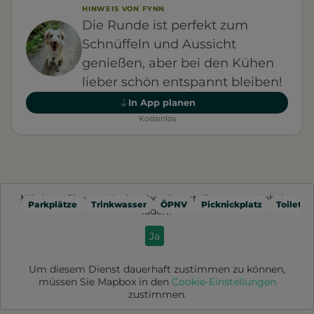
HINWEIS VON FYNN
Die Runde ist perfekt zum
Schnüffeln und Aussicht
genießen, aber bei den Kühen
lieber schön entspannt bleiben!
In App planen
Kostenlos
Möchten Sie von
Mapbox
bereitgestellte externe Inhalte
Parkplätze
Trinkwasser
ÖPNV
Picknickplatz
Toilette
laden?
Ja
Um diesem Dienst dauerhaft zustimmen zu können,
müssen Sie
Mapbox
in den
Cookie-Einstellungen
zustimmen.