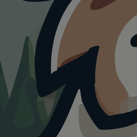
WANDERUNG
Seealpsee Rondom