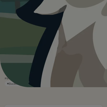
Heute ist
···
für Seealpsee Rondom.
Wetterdaten:
OpenWeatherMap
2,2
167
km
m ↑
STRECKE
ANSTIEG
1,5
Leicht
h
DAUER
SCHWIERIGKEIT
Leinenpflicht unklar
Schatten
FÜR EUCH RELEVANT
Baden
Toiletten