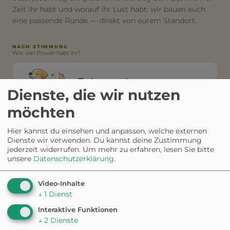
Zeit ihr habt und worauf ihr Lust habt: wir bauen euch
eine passende Runde — direkt von eurem Standort.
NACH STIMMUNG
Wie viel Power habt ihr?
Entspannt
Dienste, die wir nutzen
20-30 min · gemütlicher Spaziergang
möchten
Hier kannst du einsehen und anpassen, welche externen
Schnell
Dienste wir verwenden. Du kannst deine Zustimmung
unter 20 min · für zwischendurch
jederzeit widerrufen.
Um mehr zu erfahren, lesen Sie bitte
unsere
Datenschutzerklärung
.
Video-Inhalte
Aktiv
↓
1
Dienst
45+ min · ausgepowerte Tage
Interaktive Funktionen
↓
2
Dienste