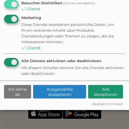
NACH THEMA
Besucher-Statistiken
(immer erforderlich)
Worauf habt ihr heute Lust?
↓
1
Dienst
Marketing
Am Wasser
Diese Dienste verarbeiten persönliche Daten, um
Bäche, Seen & Schwimmstellen
Ihnen relevante Inhalte über Produkte,
Dienstleistungen oder Themen zu zeigen, die Sie
interessieren könnten.
↓
1
Dienst
Im Wald
Wege im Schatten, viel zu schnüffeln
Alle Dienste aktivieren oder deaktivieren
Mit diesem Schalter können Sie alle Dienste aktivieren
oder deaktivieren.
Schnüffel-Tour
Ich lehne
Ausgewählte
Alle
Langsam, mit vielen Stationen
ab
akzeptieren
akzeptieren
Realisiert mit Klaro!