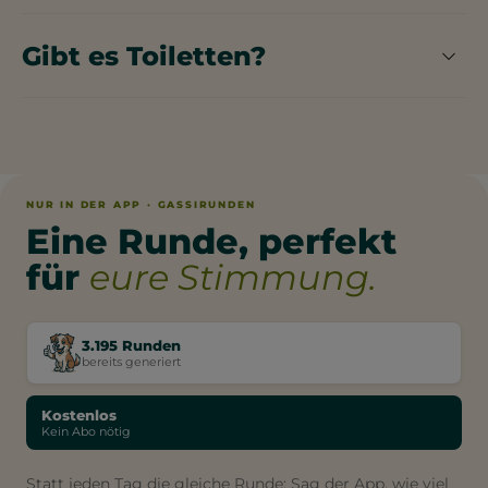
Gibt es Toiletten?
Im Seealpsee Rondom gibt es öffentliche
Toiletten.
NUR IN DER APP · GASSIRUNDEN
Eine Runde, perfekt
für
eure Stimmung.
3.195 Runden
bereits generiert
Kostenlos
Kein Abo nötig
Statt jeden Tag die gleiche Runde: Sag der App, wie viel