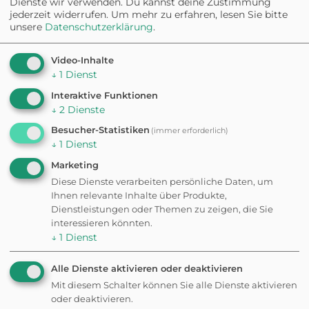
Dienste wir verwenden. Du kannst deine Zustimmung
jederzeit widerrufen.
Um mehr zu erfahren, lesen Sie bitte
Statt jeden Tag die gleiche Runde: Sag der App, wie viel
unsere
Datenschutzerklärung
.
Zeit ihr habt und worauf ihr Lust habt: wir bauen euch
eine passende Runde — direkt von eurem Standort.
Video-Inhalte
↓
1
Dienst
NACH STIMMUNG
Wie viel Power habt ihr?
Interaktive Funktionen
↓
2
Dienste
Entspannt
Besucher-Statistiken
(immer erforderlich)
20-30 min · gemütlicher Spaziergang
↓
1
Dienst
Marketing
Diese Dienste verarbeiten persönliche Daten, um
Ihnen relevante Inhalte über Produkte,
Schnell
Dienstleistungen oder Themen zu zeigen, die Sie
unter 20 min · für zwischendurch
interessieren könnten.
↓
1
Dienst
Alle Dienste aktivieren oder deaktivieren
Aktiv
Mit diesem Schalter können Sie alle Dienste aktivieren
45+ min · ausgepowerte Tage
oder deaktivieren.