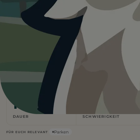
Heute ist
ein guter Tag
für
Spaziergang entlang des Sees und
durch die Stadt.
27°C und sonnig, aber kaum Schatten vor Ort. Bringt
viel Wasser mit und startet lieber früh.
Wetterdaten:
OpenWeatherMap
4,1
52
km
m ↑
STRECKE
ANSTIEG
1
Mittel
h
DAUER
SCHWIERIGKEIT
Parken
FÜR EUCH RELEVANT