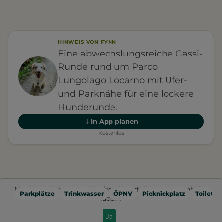
HINWEIS VON FYNN
Eine abwechslungsreiche Gassi-
Runde rund um Parco
Lungolago Locarno mit Ufer-
und Parknähe für eine lockere
Hunderunde.
In App planen
Kostenlos
Möchten Sie von
Mapbox
bereitgestellte externe Inhalte
Parkplätze
Trinkwasser
ÖPNV
Picknickplatz
Toilette
laden?
Ja