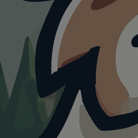
WANDERUNG
Spaziergang
entlang des Sees
und durch die Stadt