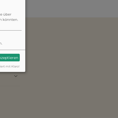
te über
en könnten.
n.
akzeptieren
iert mit Klaro!