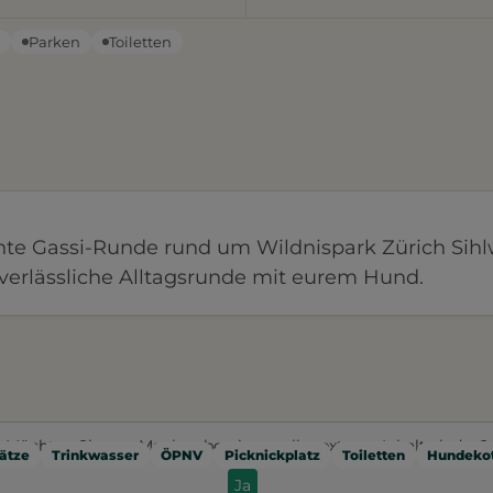
n
Parken
Toiletten
nte Gassi-Runde rund um Wildnispark Zürich Sihl
e verlässliche Alltagsrunde mit eurem Hund.
Möchten Sie von
Mapbox
bereitgestellte externe Inhalte laden?
ätze
Trinkwasser
ÖPNV
Picknickplatz
Toiletten
Hundekot
Ja