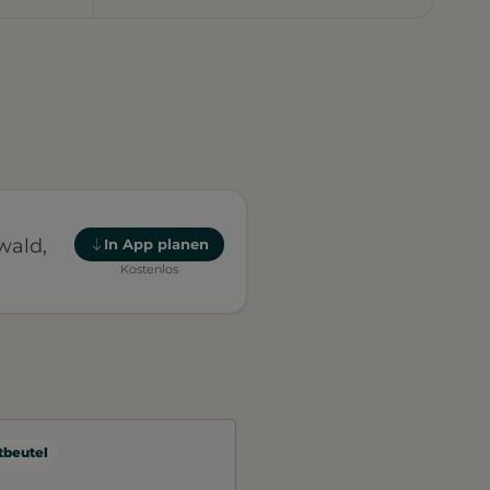
wald,
In App planen
Kostenlos
beutel