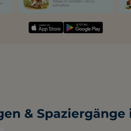
Wege im Schatten, viel zu
en
schnüffeln
en & Spaziergänge i