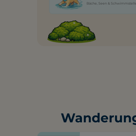
Bäche, Seen & Schwimmstell
Wanderung