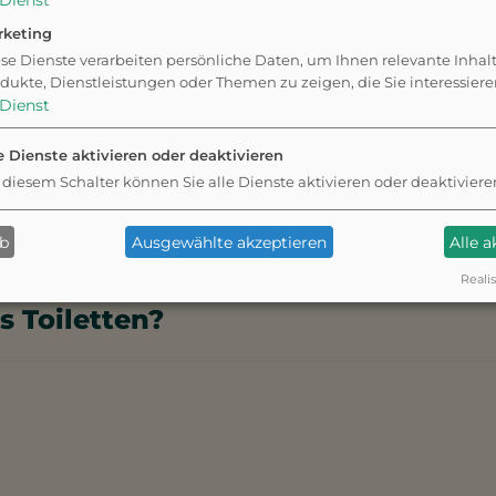
Dienst
nte Atmosphäre freuen. Bitte
ichen des Parks.
rketing
se Dienste verarbeiten persönliche Daten, um Ihnen relevante Inhal
dukte, Dienstleistungen oder Themen zu zeigen, die Sie interessier
Dienst
ormationen zum
e Dienste aktivieren oder deaktivieren
 diesem Schalter können Sie alle Dienste aktivieren oder deaktiviere
lwald Naturpfad
ab
Ausgewählte akzeptieren
Alle 
Realis
s Toiletten?
ld Naturpfad sind Toiletten vorhanden.