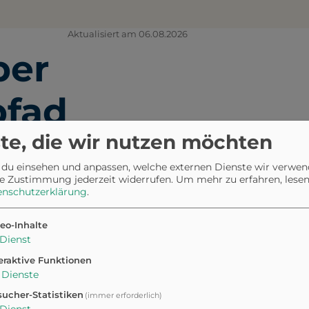
Aktualisiert am 06.08.2026
ber
pfad
te, die wir nutzen möchten
 du einsehen und anpassen, welche externen Dienste wir verwe
e Zustimmung jederzeit widerrufen.
Um mehr zu erfahren, lesen 
enschutzerklärung
.
sparks Zürich Sihlwald auf dem
durch eine ruhige und
eo-Inhalte
adt. Hier erwartet euch ein
Dienst
Anstieg von 128 Metern, der
eraktive Funktionen
Dienste
icke begleitet.
en und können sich auf
ucher-Statistiken
(immer erforderlich)