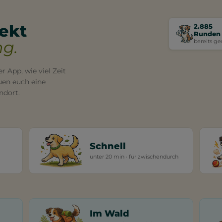
fekt
2.885
Runden
bereits ge
g.
r App, wie viel Zeit
auen euch eine
ndort.
Schnell
unter 20 min · für zwischendurch
Im Wald