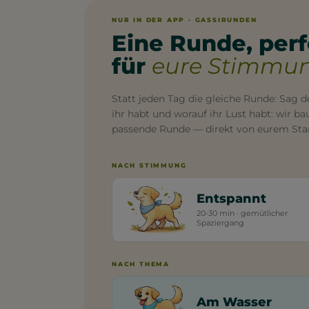
NUR IN DER APP · GASSIRUNDEN
Eine Runde, per
für
eure Stimmun
Statt jeden Tag die gleiche Runde: Sag de
ihr habt und worauf ihr Lust habt: wir b
passende Runde — direkt von eurem Sta
NACH STIMMUNG
Entspannt
20-30 min · gemütlicher
Spaziergang
NACH THEMA
Am Wasser