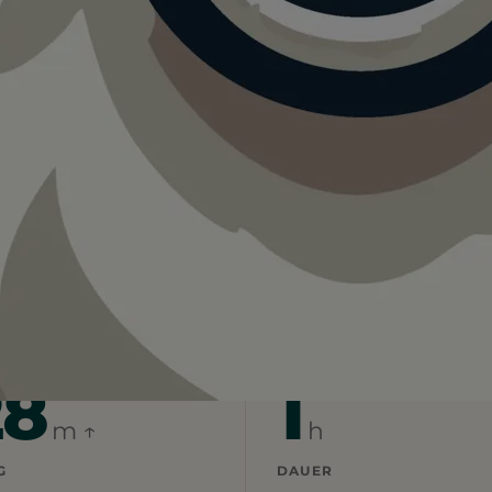
 Naturpfad
ald
Sihlwald Naturpfad
r Sihlwald Naturpfad.
uter Tag für einen Ausflug mit Hund.
28
1
m ↑
h
G
DAUER