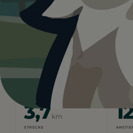
Sihlwald
Schweiz
Zürich
Wildnispark Zürich Sihlw
Heute ist
ein guter Tag
fü
17°C und sonnig. Schatten vorhanden. Ein g
Wetterdaten:
OpenWeatherMap
3,7
1
km
STRECKE
ANSTIE