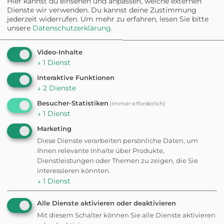
Hier kannst du einsehen und anpassen, welche externen
Hundeauslauf Albhöhe
Dienste wir verwenden. Du kannst deine Zustimmung
jederzeit widerrufen.
Um mehr zu erfahren, lesen Sie bitte
Eingezäunt
unsere
Datenschutzerklärung
.
WILDPARK
Video-Inhalte
Wildgehege Laichingen
↓
1
Dienst
Interaktive Funktionen
↓
2
Dienste
Besucher-Statistiken
(immer erforderlich)
WILDPARK
↓
1
Dienst
Wildgehege Holzelfingen
Marketing
Diese Dienste verarbeiten persönliche Daten, um
Ihnen relevante Inhalte über Produkte,
ATTRAKTION
Dienstleistungen oder Themen zu zeigen, die Sie
Familienpark
interessieren könnten.
Himmelsgarten
↓
1
Dienst
Alle Dienste aktivieren oder deaktivieren
ATTRAKTION
Mit diesem Schalter können Sie alle Dienste aktivieren
Ponyhof & Märchenpark