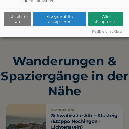
oder deaktivieren.
Zwergental Laichingen
Ich lehne
Ausgewählte
Alle
Kostenpflichtig
ab
akzeptieren
akzeptieren
Realisiert mit Klaro!
Wanderungen &
Spaziergänge in der
Nähe
WANDERUNG
Schwäbische Alb – Albsteig
(Etappe Hechingen–
Lichtenstein)