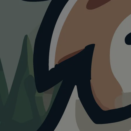
ATTRAKTION
Traumland
Freizeitpark /
Dreamland on the
Bear Cave
4.0