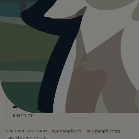
Heute ist
ein guter Tag
für Traumland
Freizeitpark / Dreamland on the Bear
Cave.
24°C und sonnig, aber kaum Schatten vor Ort. Bringt
viel Wasser mit und startet lieber früh.
Wetterdaten:
OpenWeatherMap
4
24
/ 5
°C
1 BEWERTUNG
KLARER HIMMEL
Ja
EINTRITT
Leinenpflicht
Kostenpflichtig
FÜR EUCH RELEVANT
Nicht eingezäunt