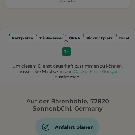
Kostenlos
Möchten Sie von
Mapbox
bereitgestellte externe Inhalte
Parkplätze
Trinkwasser
ÖPNV
Picknickplatz
Toilette
laden?
Ja
Um diesem Dienst dauerhaft zustimmen zu können,
müssen Sie
Mapbox
in den
Cookie-Einstellungen
zustimmen.
Auf der Bärenhöhle, 72820
Sonnenbühl, Germany
Anfahrt planen