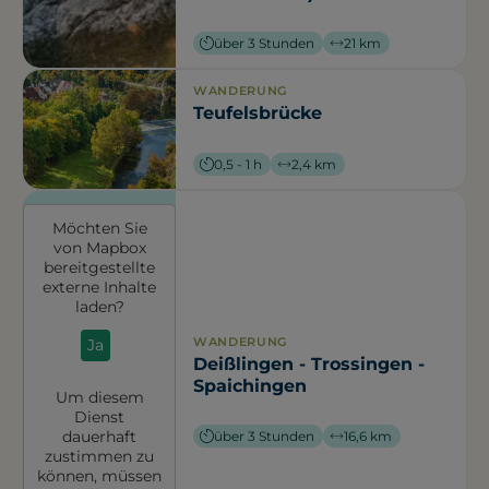
über 3 Stunden
21 km
WANDERUNG
Teufelsbrücke
0,5 - 1 h
2,4 km
Möchten Sie
von
Mapbox
bereitgestellte
externe Inhalte
laden?
WANDERUNG
Ja
Deißlingen - Trossingen -
Spaichingen
Um diesem
Dienst
dauerhaft
über 3 Stunden
16,6 km
zustimmen zu
können, müssen