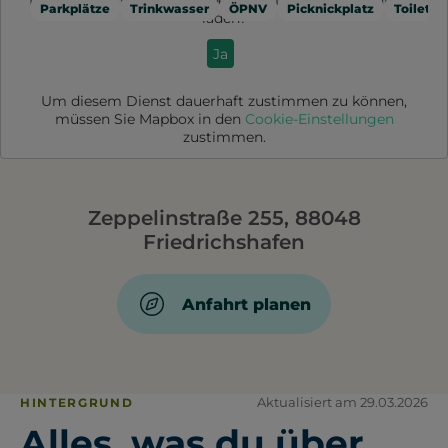
Möchten Sie von
Mapbox
bereitgestellte externe Inhalte
Parkplätze
Trinkwasser
ÖPNV
Picknickplatz
Toilette
laden?
Ja
Um diesem Dienst dauerhaft zustimmen zu können,
müssen Sie
Mapbox
in den
Cookie-Einstellungen
zustimmen.
Zeppelinstraße 255, 88048
Friedrichshafen
Anfahrt planen
Aktualisiert am 29.03.2026
HINTERGRUND
Alles, was du über