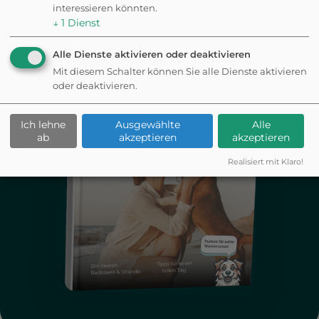
interessieren könnten.
↓
1
Dienst
Alle Dienste aktivieren oder deaktivieren
Mit diesem Schalter können Sie alle Dienste aktivieren
oder deaktivieren.
Ich lehne
Ausgewählte
Alle
ab
akzeptieren
akzeptieren
Realisiert mit Klaro!