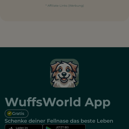
* Affiliate-Links (Werbung)
WuffsWorld App
Gratis
Schenke deiner Fellnase das beste Leben