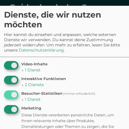
Guide durch den Sommer
Dienste, die wir nutzen
möchten
Die besten Hundestrände und Ausflüge
in dein Postfach
Hier kannst du einsehen und anpassen, welche externen
Fynn, unser abenteuerlicher Border Collie, versorgt
Dienste wir verwenden. Du kannst deine Zustimmung
jederzeit widerrufen.
Um mehr zu erfahren, lesen Sie bitte
dich mit den heißesten Tipps für eine echte
unsere
Datenschutzerklärung
.
Abkühlung an heißen Tagen.
Video-Inhalte
↓
1
Dienst
Interaktive Funktionen
↓
2
Dienste
Jetzt kostenlos sichern
Besucher-Statistiken
(immer erforderlich)
↓
1
Dienst
Ich bin einverstanden, gelegentlich E-Mails von
WuffsWorld zu erhalten. Abmeldung jederzeit möglich.
Marketing
Daten werden an
Brevo
übertragen gemäß deren
Diese Dienste verarbeiten persönliche Daten, um
Datenschutzrichtlinien.
Ihnen relevante Inhalte über Produkte,
Dienstleistungen oder Themen zu zeigen, die Sie