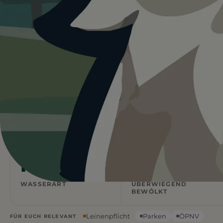
Heute ist
ein guter Tag
für
Hundestrand in Friedrichshafen.
27°C und bedeckt. Kein Regen und kein direktes
Sonnenlicht. Für Hunde oft die angenehmsten
Bedingungen.
Wetterdaten:
OpenWeatherMap
4
Kies
/ 5
1 BEWERTUNG
STRANDART
Flach
27
°C
WASSERART
ÜBERWIEGEND
BEWÖLKT
Leinenpflicht
Parken
ÖPNV
FÜR EUCH RELEVANT