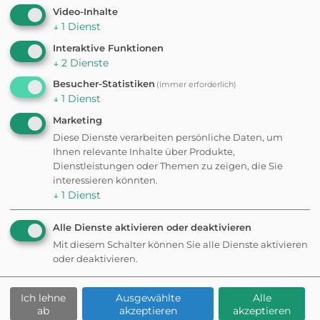
Video-Inhalte
Rafting"), viele Familien- und
↓
1
Dienst
Kinderattraktionen, das Weinmuseum
Interaktive Funktionen
"Vinarium".
↓
2
Dienste
Wildparadies:
Großes Wildgehege mit
Besucher-Statistiken
(immer erforderlich)
↓
1
Dienst
über 60 Tierarten, Flugschauen,
Fütterungen, Walderlebnispfad,
Marketing
Barfußpfad, Abenteuerspielplatz.
Diese Dienste verarbeiten persönliche Daten, um
Ihnen relevante Inhalte über Produkte,
(Ganzjährig geöffnet, Regeln für Hunde
Dienstleistungen oder Themen zu zeigen, die Sie
siehe oben).
interessieren könnten.
↓
1
Dienst
Natur-Resort:
Übernachtungsmöglichkeiten in
Alle Dienste aktivieren oder deaktivieren
Baumhäusern und Schäferwagen.
Mit diesem Schalter können Sie alle Dienste aktivieren
oder deaktivieren.
Hunde im Natur-Resort:
Nach aktueller
Information sind Hunde in den
Ich lehne
Ausgewählte
Alle
Schäferwagen
gegen eine Gebühr
ab
akzeptieren
akzeptieren