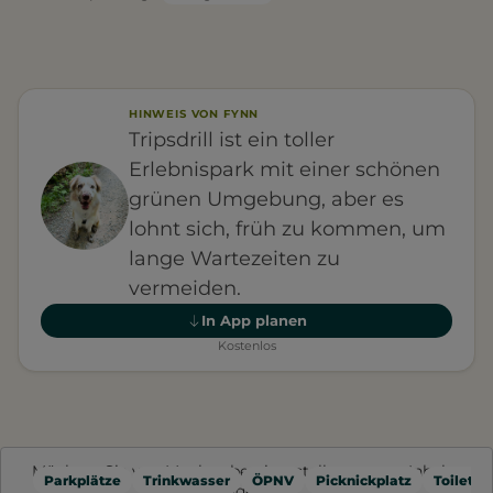
HINWEIS VON FYNN
Tripsdrill ist ein toller
Erlebnispark mit einer schönen
grünen Umgebung, aber es
lohnt sich, früh zu kommen, um
lange Wartezeiten zu
vermeiden.
In App planen
Kostenlos
Möchten Sie von
Mapbox
bereitgestellte externe Inhalte
Parkplätze
Trinkwasser
ÖPNV
Picknickplatz
Toilette
laden?