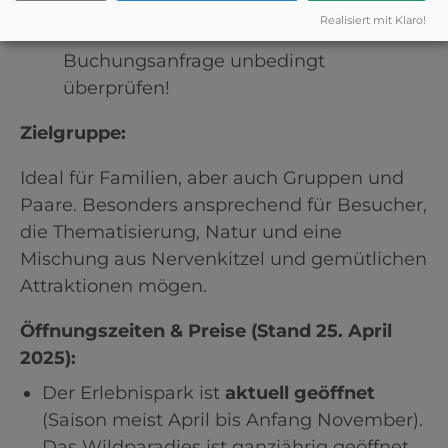
erlaubt, in den
Baumhäusern
jedoch
Realisiert mit Klaro!
nicht
. Dies solltest du bei einer
Buchungsanfrage unbedingt
überprüfen!
Zielgruppe:
Ideal für Familien, aber auch Gruppen und
Paare. Besonders ansprechend für Besucher,
die Thematisierung, Natur und eine
Mischung aus Nervenkitzel und gemütlichen
Attraktionen mögen.
Öffnungszeiten & Preise (Stand 25. April
2025):
Der Erlebnispark ist
aktuell geöffnet
(Saison meist April bis Anfang November).
Das Wildparadies ist ganzjährig geöffnet.