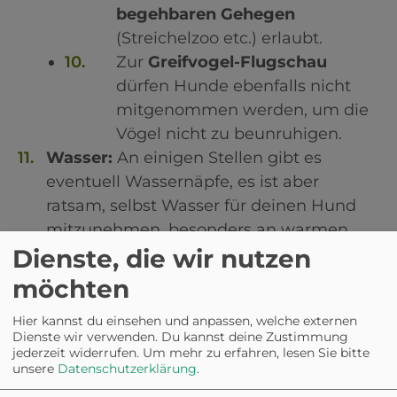
begehbaren Gehegen
(Streichelzoo etc.) erlaubt.
Zur
Greifvogel-Flugschau
dürfen Hunde ebenfalls nicht
mitgenommen werden, um die
Vögel nicht zu beunruhigen.
Wasser:
An einigen Stellen gibt es
eventuell Wassernäpfe, es ist aber
ratsam, selbst Wasser für deinen Hund
mitzunehmen, besonders an warmen
Dienste, die wir nutzen
Tagen.
möchten
Was gibt es sonst noch in Tripsdrill?
Hier kannst du einsehen und anpassen, welche externen
Attraktionen:
Bekannte Achterbahnen
Dienste wir verwenden. Du kannst deine Zustimmung
wie "Karacho", "Mammut", "Hals-über-
jederzeit widerrufen.
Um mehr zu erfahren, lesen Sie bitte
unsere
Datenschutzerklärung
.
Kopf" und "Volldampf", Wasserbahnen
("Badewannen-Fahrt", "Waschzuber-