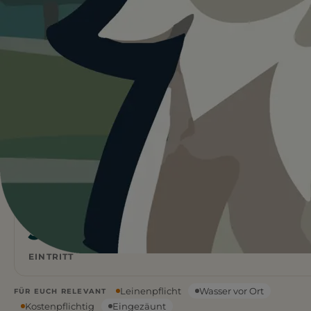
Heute ist
eher nicht ideal
für
Erlebnispark Tripsdrill mit Hund.
32°C und kein Schatten vor Ort. Für Hunde zu
anstrengend. Wasser ist vor Ort vorhanden. Lieber früh
morgens oder abends starten.
Wetterdaten:
OpenWeatherMap
4
32
/ 5
°C
1 BEWERTUNG
KLARER HIMMEL
Ja
EINTRITT
Leinenpflicht
Wasser vor Ort
FÜR EUCH RELEVANT
Kostenpflichtig
Eingezäunt