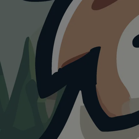
ATTRAKTION
Erlebnispark
Tripsdrill mit Hund
4.0