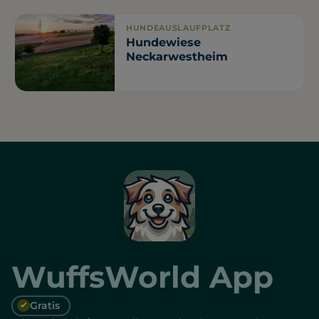
HUNDEAUSLAUFPLATZ
Hundewiese
Neckarwestheim
WuffsWorld App
Gratis