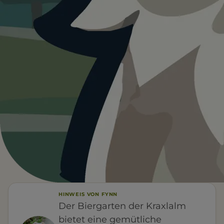
Heute ist
···
für Kraxlalm Biergarten,
Minigolf, Spielgolf, Freizeitpark
Rutesheim.
Wetterdaten:
OpenWeatherMap
4
—
/ 5
°C
1 BEWERTUNG
WETTER
Leinenpflicht
FÜR EUCH RELEVANT
HINWEIS VON FYNN
Der Biergarten der Kraxlalm
bietet eine gemütliche