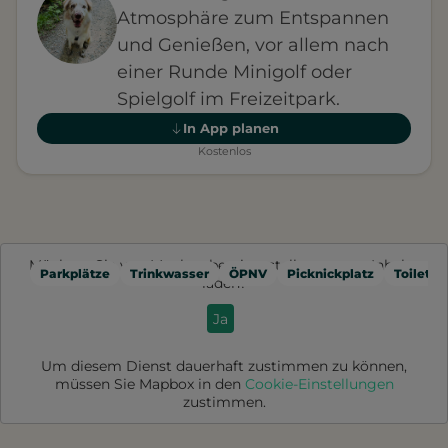
Atmosphäre zum Entspannen
und Genießen, vor allem nach
einer Runde Minigolf oder
Spielgolf im Freizeitpark.
In App planen
Kostenlos
Möchten Sie von
Mapbox
bereitgestellte externe Inhalte
Parkplätze
Trinkwasser
ÖPNV
Picknickplatz
Toilette
laden?
Ja
Um diesem Dienst dauerhaft zustimmen zu können,
müssen Sie
Mapbox
in den
Cookie-Einstellungen
zustimmen.