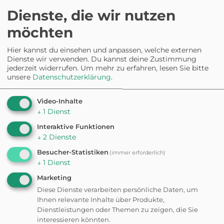
Dienste, die wir nutzen
ATTRAKTION
Freizeitpark Rutesheim
möchten
Waldhochseilgarten
Hier kannst du einsehen und anpassen, welche externen
Dienste wir verwenden. Du kannst deine Zustimmung
Kostenpflichtig
jederzeit widerrufen.
Um mehr zu erfahren, lesen Sie bitte
unsere
Datenschutzerklärung
.
HUNDESTRAND
Ensinger See
Video-Inhalte
↓
1
Dienst
Interaktive Funktionen
↓
2
Dienste
Besucher-Statistiken
(immer erforderlich)
↓
1
Dienst
Marketing
Wanderungen &
Diese Dienste verarbeiten persönliche Daten, um
Ihnen relevante Inhalte über Produkte,
Spaziergänge in der
Dienstleistungen oder Themen zu zeigen, die Sie
interessieren könnten.