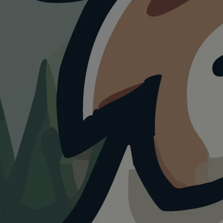
ATTRAKTION
Kraxlalm
Biergarten, Minigolf,
Spielgolf,
Freizeitpark
Rutesheim
4.0