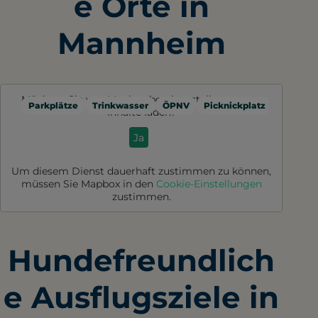
e Orte in
Mannheim
Möchten Sie von
Mapbox
bereitgestellte externe
Parkplätze
Trinkwasser
ÖPNV
Picknickplatz
Toilette
Inhalte laden?
Ja
Um diesem Dienst dauerhaft zustimmen zu können,
müssen Sie
Mapbox
in den
Cookie-Einstellungen
zustimmen.
Hundefreundlich
e Ausflugsziele in