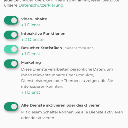
Hunde, die gerne schnüffeln und
unsere
Datenschutzerklärung
.
entdecken.
Video-Inhalte
Ob Stadtspaziergang im Grünen,
↓
1
Dienst
Gassirunde am Fluss oder Waldabenteuer –
Interaktive Funktionen
in Karlsruhe findest Du viele Möglichkeiten
↓
2
Dienste
für aktive und entspannte Ausflüge mit
Besucher-Statistiken
(immer erforderlich)
Deiner Fellnase.
↓
1
Dienst
Marketing
Unterkunft finden
Diese Dienste verarbeiten persönliche Daten, um
Ihnen relevante Inhalte über Produkte,
Dienstleistungen oder Themen zu zeigen, die Sie
in Mannheim
interessieren könnten.
↓
1
Dienst
Alle Dienste aktivieren oder deaktivieren
Mit diesem Schalter können Sie alle Dienste aktivieren
oder deaktivieren.