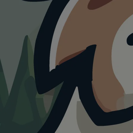
Mannheim
mit
Hund.
3+
0+