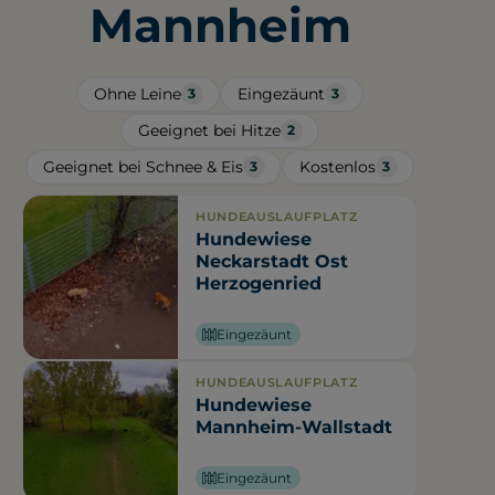
Mannheim
Ohne Leine
Eingezäunt
3
3
Geeignet bei Hitze
2
Geeignet bei Schnee & Eis
Kostenlos
3
3
HUNDEAUSLAUFPLATZ
Hundewiese
Neckarstadt Ost
Herzogenried
Eingezäunt
HUNDEAUSLAUFPLATZ
Hundewiese
Mannheim-Wallstadt
Eingezäunt