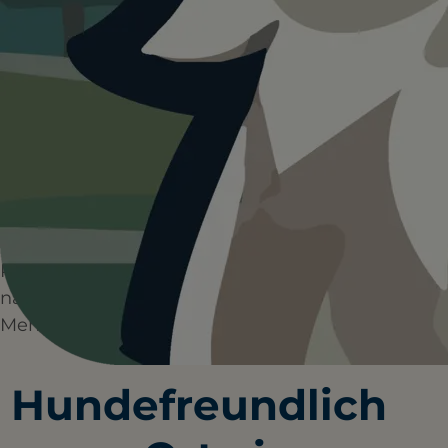
HUNDEPLÄTZE
HUNDESTRÄNDE
0+
0+
WANDERUNGEN
RESTAURANTS
Karlsruhe ist ein tolles Ziel für entspannte
und abwechslungsreiche Ausflüge mit
Deiner Fellnase. Zwischen weitläufigen
Parks, schönen Flussufern und dem
nahegelegenen Hardtwald gibt es jede
Menge zu entdecken.
Hundefreundlich