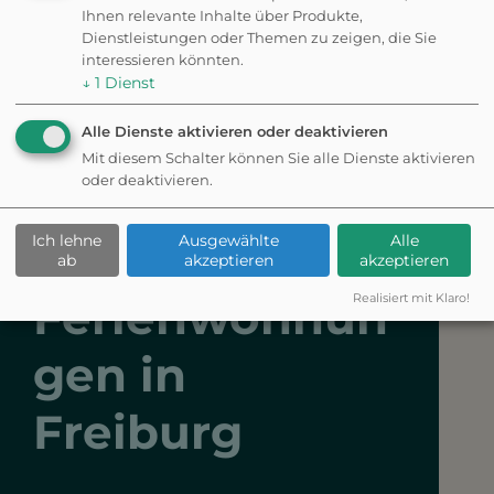
Ihnen relevante Inhalte über Produkte,
Dienstleistungen oder Themen zu zeigen, die Sie
über 3 Stunden
14 km
interessieren könnten.
↓
1
Dienst
Alle Dienste aktivieren oder deaktivieren
Mit diesem Schalter können Sie alle Dienste aktivieren
oder deaktivieren.
Hundefreundli
Ich lehne
Ausgewählte
Alle
che
ab
akzeptieren
akzeptieren
Ferienwohnun
Realisiert mit Klaro!
gen in
Freiburg