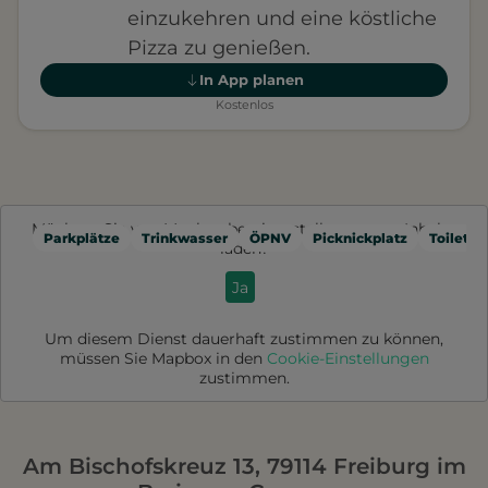
einzukehren und eine köstliche
Pizza zu genießen.
In App planen
Kostenlos
Möchten Sie von
Mapbox
bereitgestellte externe Inhalte
Parkplätze
Trinkwasser
ÖPNV
Picknickplatz
Toilette
laden?
Ja
Um diesem Dienst dauerhaft zustimmen zu können,
müssen Sie
Mapbox
in den
Cookie-Einstellungen
zustimmen.
Am Bischofskreuz 13, 79114 Freiburg im