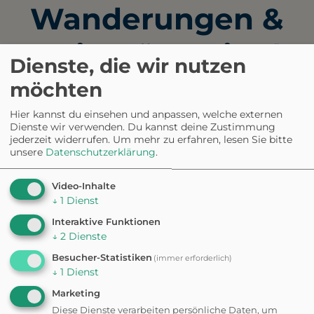
Wanderungen &
Spaziergänge in der
Dienste, die wir nutzen
Nähe
möchten
Hier kannst du einsehen und anpassen, welche externen
Dienste wir verwenden. Du kannst deine Zustimmung
WANDERUNG
jederzeit widerrufen.
Um mehr zu erfahren, lesen Sie bitte
Festungs Tour
unsere
Datenschutzerklärung
.
2 - 3 h
4,6 km
Video-Inhalte
↓
1
Dienst
WANDERUNG
Interaktive Funktionen
Mez'sche Abenteuerrunde
↓
2
Dienste
Besucher-Statistiken
(immer erforderlich)
1 - 1,5 h
2,4 km
↓
1
Dienst
WANDERUNG
Marketing
Schlossberg-Entdeckertour
Diese Dienste verarbeiten persönliche Daten, um