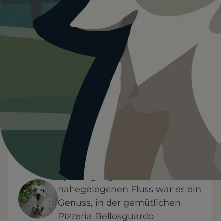
Heute ist
···
für Pizzeria Bellosguardo.
Wetterdaten:
OpenWeatherMap
4
—
/ 5
°C
1 BEWERTUNG
WETTER
HINWEIS VON FYNN
Nach einem ausgiebigen
Spaziergang am
nahegelegenen Fluss war es ein
Genuss, in der gemütlichen
Pizzeria Bellosguardo