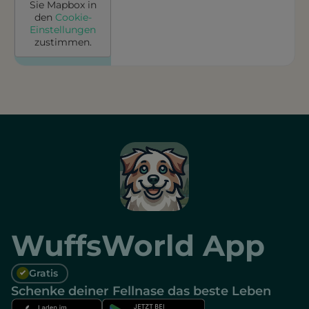
Sie
Mapbox
in
den
Cookie-
Einstellungen
zustimmen.
WuffsWorld App
Gratis
Schenke deiner Fellnase das beste Leben