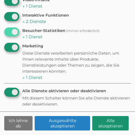
In der Nähe der Kuckucksstube Titisee gibt es
↓
1
Dienst
einen kostenfreien Parkplatz sowie sieben
Interaktive Funktionen
kostenpflichtige Parkplätze.
↓
2
Dienste
Weitere
Besucher-Statistiken
(immer erforderlich)
↓
1
Dienst
Ausflugsziele in der
Marketing
Diese Dienste verarbeiten persönliche Daten, um
Ihnen relevante Inhalte über Produkte,
Nähe
Dienstleistungen oder Themen zu zeigen, die Sie
interessieren könnten.
↓
1
Dienst
AUSSICHTSPUNKT
Alle Dienste aktivieren oder deaktivieren
Hochfirst
Mit diesem Schalter können Sie alle Dienste aktivieren
oder deaktivieren.
Ich lehne
Ausgewählte
Alle
ab
akzeptieren
akzeptieren