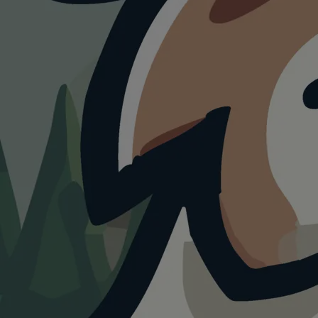
RESTAURANT
Kuckucksstube
Titisee
4.0