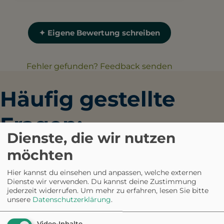
✦ Eigene Bewertung schreiben
Fehler gefunden? Feedback senden
Häufig gestellte
Fragen:
Dienste, die wir nutzen
Kuckucksstube
möchten
Titisee
Hier kannst du einsehen und anpassen, welche externen
Dienste wir verwenden. Du kannst deine Zustimmung
jederzeit widerrufen.
Um mehr zu erfahren, lesen Sie bitte
unsere
Datenschutzerklärung
.
Kann man vor Ort parken?
Video-Inhalte