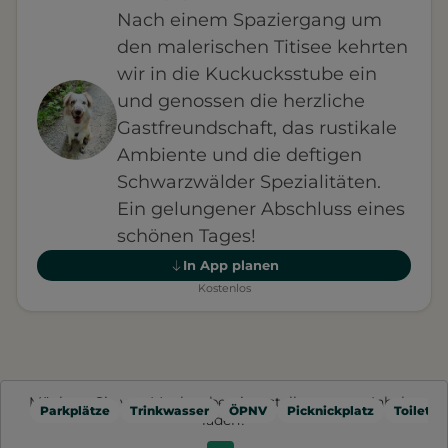
Nach einem Spaziergang um
den malerischen Titisee kehrten
wir in die Kuckucksstube ein
und genossen die herzliche
Gastfreundschaft, das rustikale
Ambiente und die deftigen
Schwarzwälder Spezialitäten.
Ein gelungener Abschluss eines
schönen Tages!
In App planen
Kostenlos
Möchten Sie von
Mapbox
bereitgestellte externe Inhalte
Parkplätze
Trinkwasser
ÖPNV
Picknickplatz
Toilette
laden?