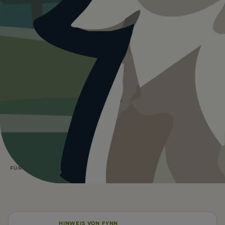
Heute ist
ein guter Tag
für
Kuckucksstube Titisee.
19°C und bedeckt. Kein Regen und kein direktes
Sonnenlicht. Für Hunde oft die angenehmsten
Bedingungen.
Wetterdaten:
OpenWeatherMap
4
19
/ 5
°C
1 BEWERTUNG
ÜBERWIEGEND
BEWÖLKT
Parken
FÜR EUCH RELEVANT
HINWEIS VON FYNN