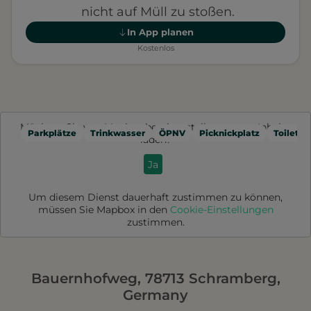
nicht auf Müll zu stoßen.
In App planen
Kostenlos
Möchten Sie von
Mapbox
bereitgestellte externe Inhalte
Parkplätze
Trinkwasser
ÖPNV
Picknickplatz
Toilette
laden?
Ja
Um diesem Dienst dauerhaft zustimmen zu können,
müssen Sie
Mapbox
in den
Cookie-Einstellungen
zustimmen.
Bauernhofweg, 78713 Schramberg,
Germany