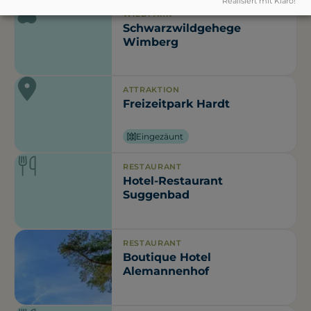
Realisiert mit Klaro!
WILDPARK
Schwarzwildgehege
Wimberg
ATTRAKTION
Freizeitpark Hardt
Eingezäunt
RESTAURANT
Hotel-Restaurant
Suggenbad
RESTAURANT
Boutique Hotel
Alemannenhof