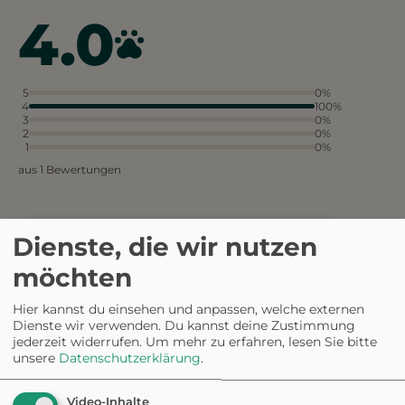
4.0
5
0%
4
100%
3
0%
2
0%
1
0%
aus 1 Bewertungen
Dienste, die wir nutzen
Die weitläufigen Grünflächen im
Park sind ideal für ausgedehnte
möchten
Spaziergänge mit dem Hund.
Hier kannst du einsehen und anpassen, welche externen
Die Müllentsorgung könnte
Dienste wir verwenden. Du kannst deine Zustimmung
besser organisiert sein, da
jederzeit widerrufen.
Um mehr zu erfahren, lesen Sie bitte
manchmal Abfälle herumliegen.
unsere
Datenschutzerklärung
.
Video-Inhalte