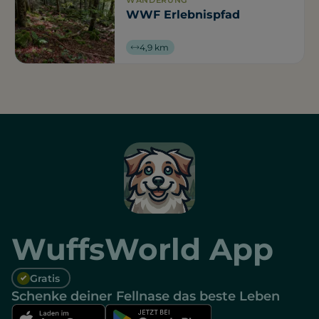
WANDERUNG
WWF Erlebnispfad
4,9 km
WuffsWorld App
Gratis
Schenke deiner Fellnase das beste Leben