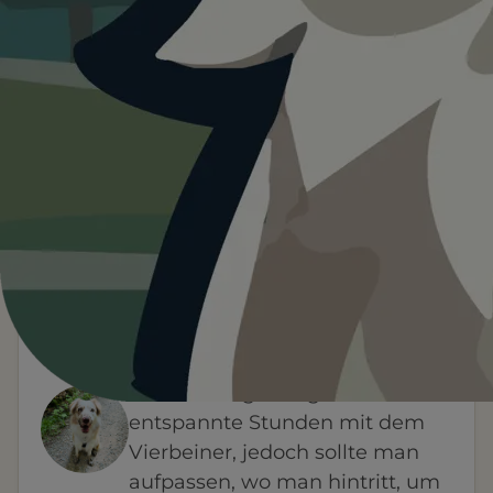
Heute ist
···
für Park der Zeiten.
Wetterdaten:
OpenWeatherMap
4
—
/ 5
°C
1 BEWERTUNG
WETTER
HINWEIS VON FYNN
Der Park der Zeiten bietet eine
schöne Umgebung für
entspannte Stunden mit dem
Vierbeiner, jedoch sollte man
aufpassen, wo man hintritt, um