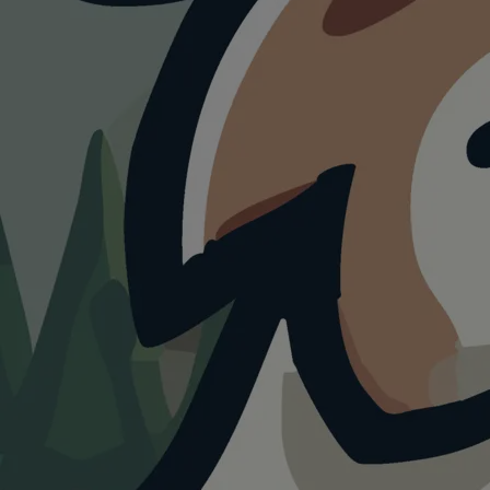
RESTAURANT
Seehotel Hubertus
4.0