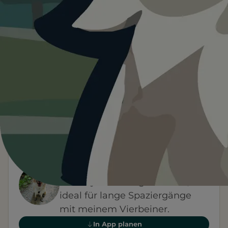
Heute ist
···
für Seehotel Hubertus.
Wetterdaten:
OpenWeatherMap
4
—
/ 5
°C
1 BEWERTUNG
WETTER
HINWEIS VON FYNN
Das Seehotel Hubertus bietet
eine idyllische Lage am See,
ideal für lange Spaziergänge
mit meinem Vierbeiner.
In App planen