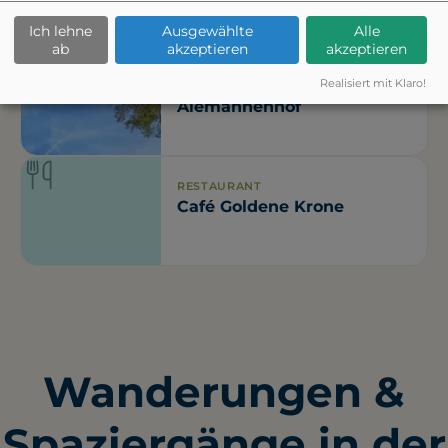
Ich lehne
Ausgewählte
Alle
ab
akzeptieren
akzeptieren
RESTAURANT
Realisiert mit Klaro!
Boutique Hotel
Alemannenhof
RESTAURANT
Café Goldene Krone
Wanderungen &
Spaziergänge in der