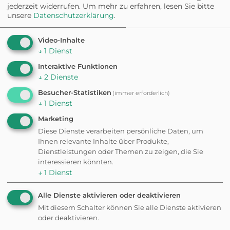
Nähe
jederzeit widerrufen.
Um mehr zu erfahren, lesen Sie bitte
unsere
Datenschutzerklärung
.
Video-Inhalte
ATTRAKTION
↓
1
Dienst
Cafe Paradiso
Interaktive Funktionen
↓
2
Dienste
Besucher-Statistiken
(immer erforderlich)
WILDPARK
↓
1
Dienst
Schwarzwildgehege
Wimberg
Marketing
Diese Dienste verarbeiten persönliche Daten, um
Ihnen relevante Inhalte über Produkte,
ATTRAKTION
Dienstleistungen oder Themen zu zeigen, die Sie
Freizeitpark Hardt
interessieren könnten.
↓
1
Dienst
Eingezäunt
Alle Dienste aktivieren oder deaktivieren
RESTAURANT
Mit diesem Schalter können Sie alle Dienste aktivieren
Hotel-Restaurant
oder deaktivieren.
Suggenbad