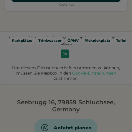
Kostenlos
Möchten Sie von
Mapbox
bereitgestellte externe Inhalte
Parkplätze
Trinkwasser
ÖPNV
Picknickplatz
Toilette
laden?
Ja
Um diesem Dienst dauerhaft zustimmen zu können,
müssen Sie
Mapbox
in den
Cookie-Einstellungen
zustimmen.
Seebrugg 16, 79859 Schluchsee,
Germany
Anfahrt planen