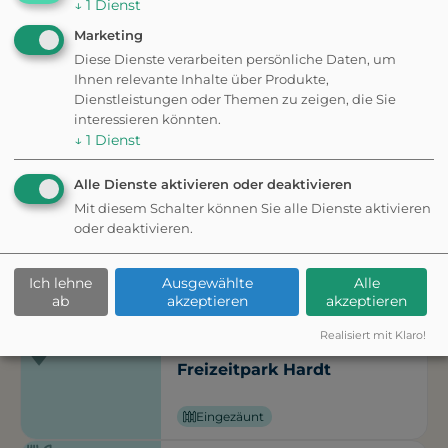
Ausflugsziele in der
↓
1
Dienst
Marketing
Nähe
Diese Dienste verarbeiten persönliche Daten, um
Ihnen relevante Inhalte über Produkte,
Dienstleistungen oder Themen zu zeigen, die Sie
interessieren könnten.
↓
1
Dienst
ATTRAKTION
Cafe Paradiso
Alle Dienste aktivieren oder deaktivieren
Mit diesem Schalter können Sie alle Dienste aktivieren
oder deaktivieren.
WILDPARK
Schwarzwildgehege
Wimberg
Ich lehne
Ausgewählte
Alle
ab
akzeptieren
akzeptieren
Realisiert mit Klaro!
ATTRAKTION
Freizeitpark Hardt
Eingezäunt