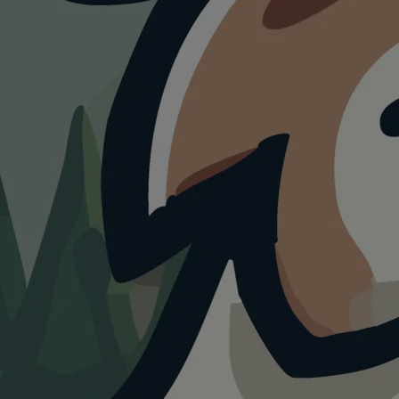
WILDPARK
Wolfpack
Pforzheim
Büchenbronn
4.0