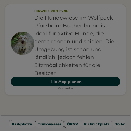
HINWEIS VON FYNN
Die Hundewiese im Wolfpack
Pforzheim Büchenbronn ist
ideal für aktive Hunde, die
gerne rennen und spielen. Die
Umgebung ist schön und
ländlich, jedoch fehlen
Sitzmöglichkeiten für die
Besitzer.
In App planen
Kostenlos
Möchten Sie von
Mapbox
bereitgestellte externe Inhalte
Parkplätze
Trinkwasser
ÖPNV
Picknickplatz
Toilette
laden?