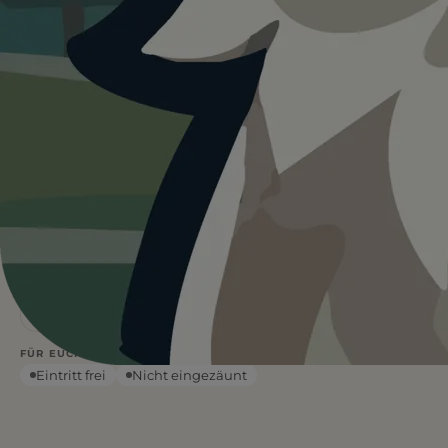
Heute ist
···
für Wolfpack Pforzheim
Büchenbronn.
Wetterdaten:
OpenWeatherMap
4
—
/ 5
°C
1 BEWERTUNG
WETTER
Frei
EINTRITT
Leinenpflicht
Schatten
FÜR EUCH RELEVANT
Eintritt frei
Nicht eingezäunt