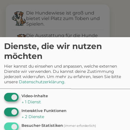
Die Hundewiese ist groß und
bietet viel Platz zum Toben und
Spielen.
Die Ausstattung für die Hunde
könnte etwas modernisiert
Dienste, die wir nutzen
werden.
möchten
Hier kannst du einsehen und anpassen, welche externen
Dienste wir verwenden. Du kannst deine Zustimmung
jederzeit widerrufen.
Um mehr zu erfahren, lesen Sie bitte
✦ Eigene Bewertung schreiben
unsere
Datenschutzerklärung
.
Video-Inhalte
Fehler gefunden? Feedback senden
↓
1
Dienst
Interaktive Funktionen
Weitere
↓
2
Dienste
Besucher-Statistiken
(immer erforderlich)