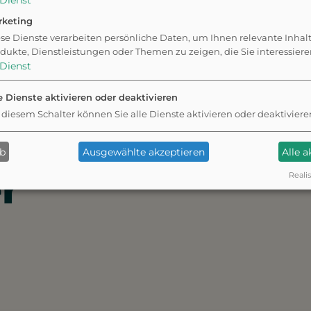
ie Weitläufigkeit verlaufen
Dienst
dränge kommt. Für längere
rketing
unde im Grünen ist die
se Dienste verarbeiten persönliche Daten, um Ihnen relevante Inhal
dukte, Dienstleistungen oder Themen zu zeigen, die Sie interessier
e in Bamberg — ideal, wenn
Dienst
it und Natur bieten
e Dienste aktivieren oder deaktivieren
 diesem Schalter können Sie alle Dienste aktivieren oder deaktiviere
ab
Ausgewählte akzeptieren
Alle 
r
Realis