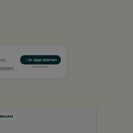
nem
In App planen
Kostenlos
ssen.
beutel