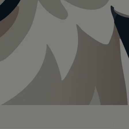
Teilen
In App speichern