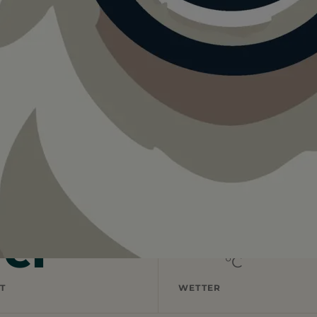
.
rei
—
°C
T
WETTER