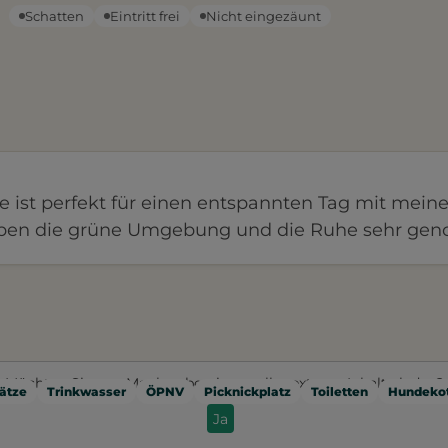
Schatten
Eintritt frei
Nicht eingezäunt
 ist perfekt für einen entspannten Tag mit mei
ben die grüne Umgebung und die Ruhe sehr geno
Möchten Sie von
Mapbox
bereitgestellte externe Inhalte laden?
ätze
Trinkwasser
ÖPNV
Picknickplatz
Toiletten
Hundekot
Ja