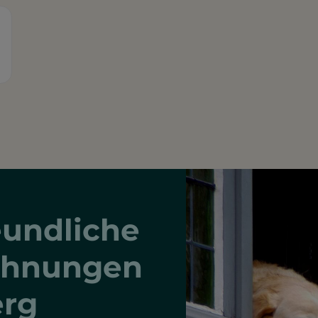
undliche
ohnungen
erg