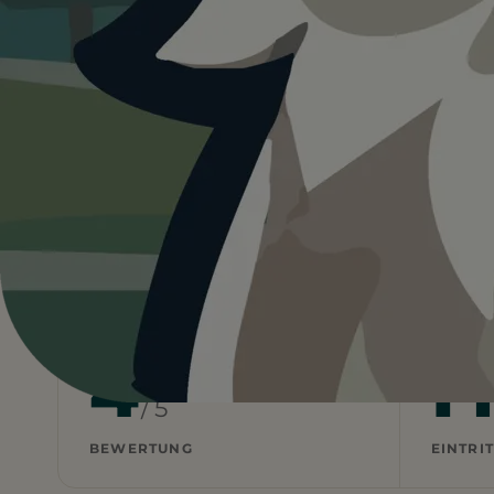
4.0
Deutschland
…
Bamberg
Waldwiese
Heute ist
···
für Waldwiese
Wetterdaten:
OpenWeatherMap
4
F
/ 5
BEWERTUNG
EINTRIT