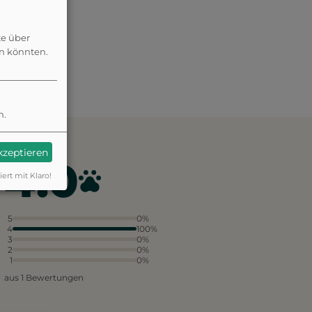
te über
en könnten.
n.
akzeptieren
4.0
iert mit Klaro!
5
0%
4
100%
3
0%
2
0%
1
0%
aus 1 Bewertungen