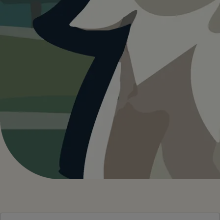
Heute ist
ein guter Tag
für Kur- &
Feriencamping Holmernhof
Dreiquellenbad.
25°C und trocken. Gute Bedingungen für euren
Ausflug.
Wetterdaten:
OpenWeatherMap
25
°C
MÄSSIG BEWÖLKT