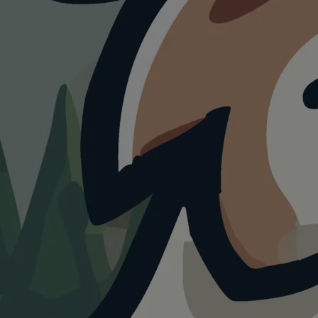
ATTRAKTION
Kur- &
Feriencamping
Holmernhof
Dreiquellenbad