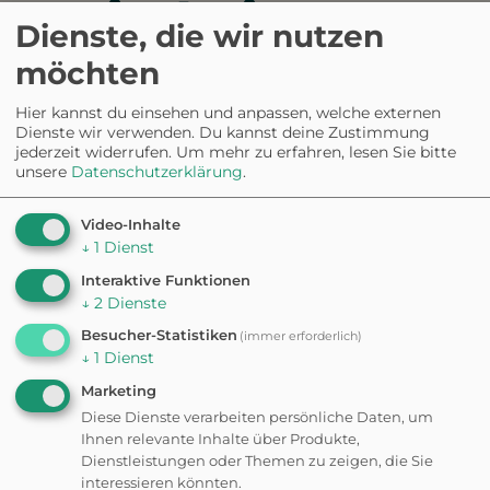
0 Vierbeiner
Dienste, die wir nutzen
haben erzählt.
möchten
Hier kannst du einsehen und anpassen, welche externen
Dienste wir verwenden. Du kannst deine Zustimmung
0.0
jederzeit widerrufen.
Um mehr zu erfahren, lesen Sie bitte
unsere
Datenschutzerklärung
.
Video-Inhalte
5
0%
4
0%
↓
1
Dienst
3
0%
2
0%
Interaktive Funktionen
1
0%
↓
2
Dienste
aus 0 Bewertungen
Besucher-Statistiken
(immer erforderlich)
↓
1
Dienst
Marketing
Diese Dienste verarbeiten persönliche Daten, um
✦ Eigene Bewertung schreiben
Ihnen relevante Inhalte über Produkte,
Dienstleistungen oder Themen zu zeigen, die Sie
interessieren könnten.