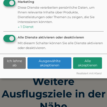
Marketing
Naturschauspiel.
Diese Dienste verarbeiten persönliche Daten, um
Ihnen relevante Inhalte über Produkte,
Die Wege können bei starkem
Dienstleistungen oder Themen zu zeigen, die Sie
Besucherandrang eng und
interessieren könnten.
überfüllt sein.
↓
1
Dienst
Alle Dienste aktivieren oder deaktivieren
Mit diesem Schalter können Sie alle Dienste aktivieren
oder deaktivieren.
✦ Eigene Bewertung schreiben
Ich lehne
Ausgewählte
Alle
ab
akzeptieren
akzeptieren
Fehler gefunden? Feedback senden
Realisiert mit Klaro!
Weitere
Ausflugsziele in der
Nähe