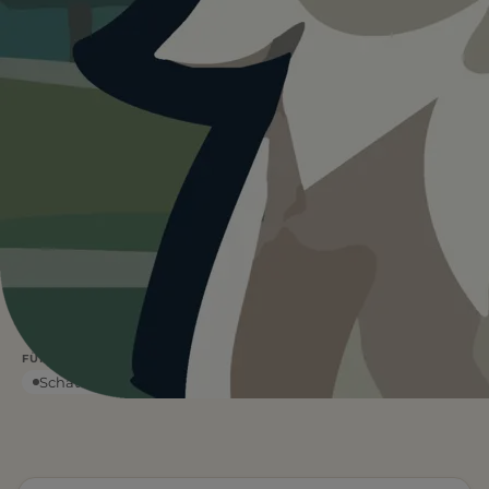
Heute ist
···
für Partnachklamm.
Wetterdaten:
OpenWeatherMap
4
—
/ 5
°C
1 BEWERTUNG
WETTER
Ja
EINTRITT
Leinenpflicht
Wasser vor Ort
FÜR EUCH RELEVANT
Schatten
Kostenpflichtig
Eingezäunt