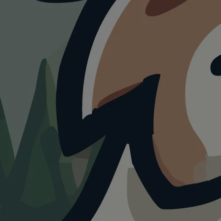
ATTRAKTION
Partnachklamm
4.0
Visualisierung · KI