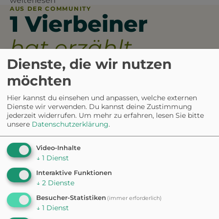
weiterlesen
AUS DER COMMUNITY
1 Vierbeiner
hat erzählt.
Dienste, die wir nutzen
4.0
möchten
Hier kannst du einsehen und anpassen, welche externen
Dienste wir verwenden. Du kannst deine Zustimmung
jederzeit widerrufen.
Um mehr zu erfahren, lesen Sie bitte
5
0%
4
100%
unsere
Datenschutzerklärung
.
3
0%
2
0%
1
0%
Video-Inhalte
aus 1 Bewertungen
↓
1
Dienst
Interaktive Funktionen
↓
2
Dienste
Besucher-Statistiken
Die atemberaubende Schlucht
(immer erforderlich)
↓
1
Dienst
bietet spektakuläre Ausblicke
und ein beeindruckendes