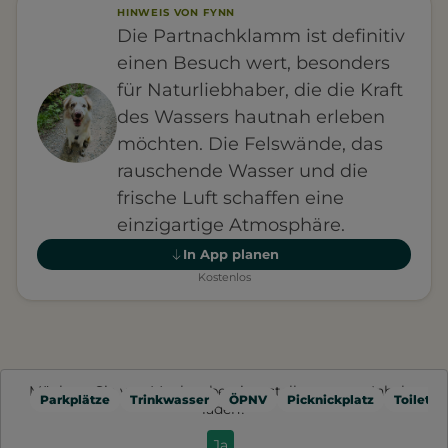
HINWEIS VON FYNN
Die Partnachklamm ist definitiv
einen Besuch wert, besonders
für Naturliebhaber, die die Kraft
des Wassers hautnah erleben
möchten. Die Felswände, das
rauschende Wasser und die
frische Luft schaffen eine
einzigartige Atmosphäre.
In App planen
Kostenlos
Möchten Sie von
Mapbox
bereitgestellte externe Inhalte
Parkplätze
Trinkwasser
ÖPNV
Picknickplatz
Toilette
laden?
Ja