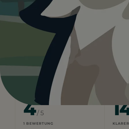
4.0
Deutschland
Bayern
Oberbayern
Frei
Heute ist
ein guter Tag
fü
14°C und sonnig. Ein guter Tag für einen Au
Wetterdaten:
OpenWeatherMap
4
1
/ 5
1 BEWERTUNG
KLARER