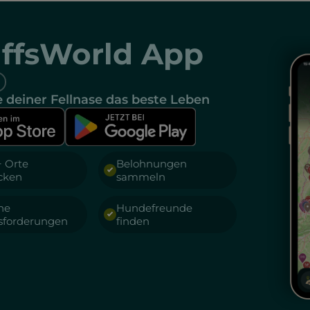
ffsWorld App
 deiner Fellnase das beste Leben
+ Orte
Belohnungen
cken
sammeln
he
Hundefreunde
sforderungen
finden