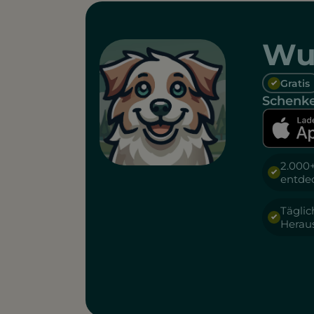
Wu
Gratis
Schenke
2.000
entde
Täglic
Herau