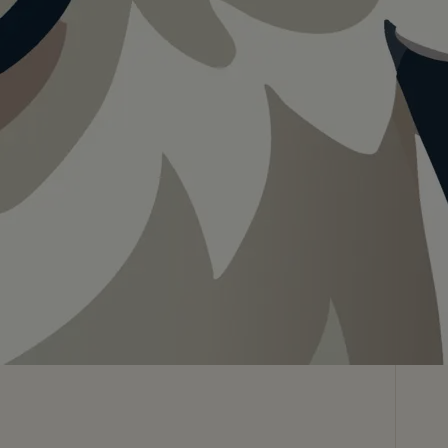
Teilen
In App speichern
Visualisierung · KI