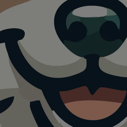
park
ing