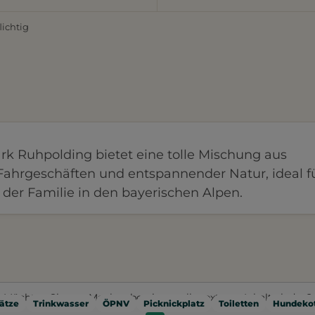
lichtig
ark Ruhpolding bietet eine tolle Mischung aus
ahrgeschäften und entspannender Natur, ideal f
 der Familie in den bayerischen Alpen.
Möchten Sie von
Mapbox
bereitgestellte externe Inhalte laden?
ätze
Trinkwasser
ÖPNV
Picknickplatz
Toiletten
Hundekot