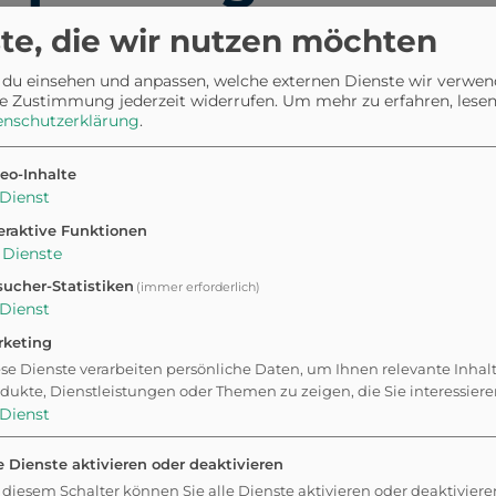
te, die wir nutzen möchten
 du einsehen und anpassen, welche externen Dienste wir verwe
e Zustimmung jederzeit widerrufen.
Um mehr zu erfahren, lesen 
rzlich willkommen. Schnüffelt
enschutzerklärung
.
eude auf unseren Hundewegen.
eo-Inhalte
 ihr euren Zweibeiner sicher
Dienst
 es gibt genug
eraktive Funktionen
sst euren Schwanz wedeln vor
Dienste
g!
ucher-Statistiken
(immer erforderlich)
Dienst
rketing
se Dienste verarbeiten persönliche Daten, um Ihnen relevante Inhal
dukte, Dienstleistungen oder Themen zu zeigen, die Sie interessier
r
Dienst
e Dienste aktivieren oder deaktivieren
 diesem Schalter können Sie alle Dienste aktivieren oder deaktiviere