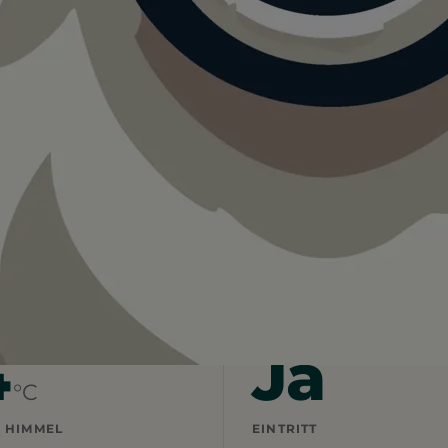
zeitpark Ruhpolding
r Freizeitpark Ruhpolding.
sflug mit Hund.
4
Ja
°C
 HIMMEL
EINTRITT