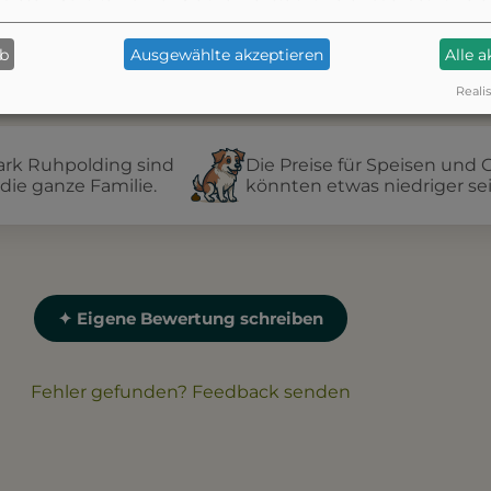
ab
Ausgewählte akzeptieren
Alle 
Realis
park Ruhpolding sind
Die Preise für Speisen und 
 die ganze Familie.
könnten etwas niedriger sei
✦ Eigene Bewertung schreiben
Fehler gefunden? Feedback senden