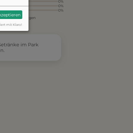
3
0%
2
0%
1
0%
akzeptieren
aus 1 Bewertungen
iert mit Klaro!
Getränke im Park
n.