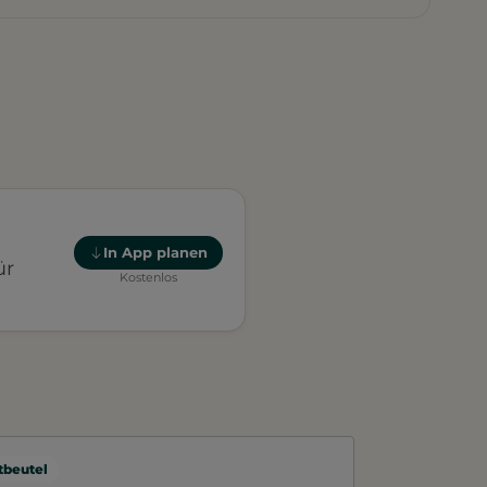
In App planen
ür
Kostenlos
beutel