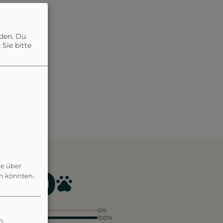
nden. Du
Sie bitte
te über
4.0
en könnten.
5
0%
4
100%
n.