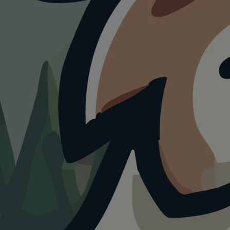
HUNDEAUSLAUF
Hundewi
Hirschg