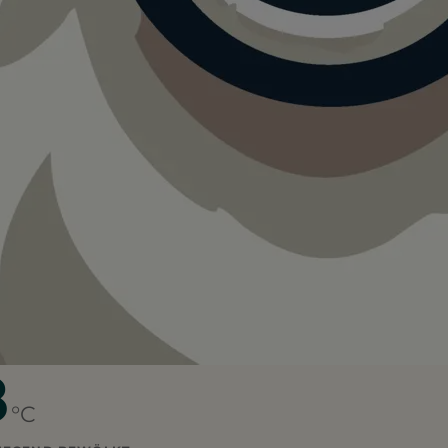
e im Hirschgarten
r Hundewiese im Hirschgarten.
ektes Sonnenlicht. Für Hunde oft die angenehmsten
itnehmen.
8
°C