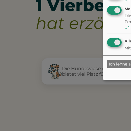
1 Vierbeine
↓
1
Ma
hat erzählt.
Die
Pro
↓
1
All
Mit
Ich lehne 
Die Hundewiese im Hirschgar
bietet viel Platz für Hunde 