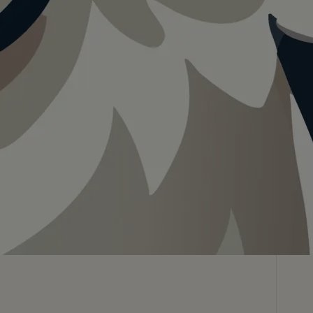
Teilen
In App speichern
Visualisierung · KI