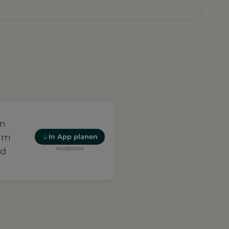
en
 am
In App planen
Kostenlos
nd