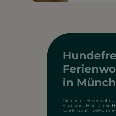
Hundefre
Ferienw
in Münc
Die besten Ferienwohnun
Vierbeiner. Hier ist dein 
sondern auch willkomme