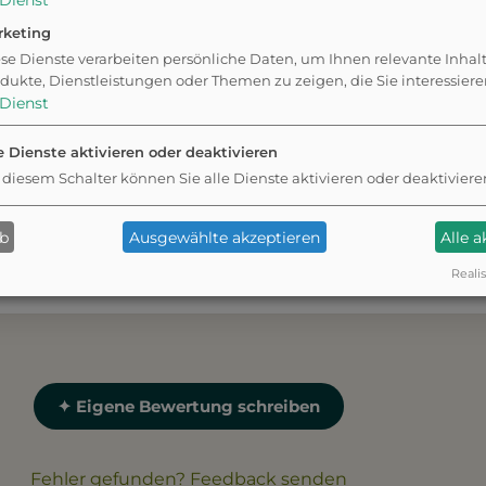
r
Dienst
rketing
se Dienste verarbeiten persönliche Daten, um Ihnen relevante Inhal
dukte, Dienstleistungen oder Themen zu zeigen, die Sie interessier
Dienst
e Dienste aktivieren oder deaktivieren
 diesem Schalter können Sie alle Dienste aktivieren oder deaktiviere
ab
Ausgewählte akzeptieren
Alle 
ten ist groß und
Die Wiese kann an manchen
zum Toben und Spielen.
sein, besonders am Woche
Realis
✦ Eigene Bewertung schreiben
Fehler gefunden? Feedback senden