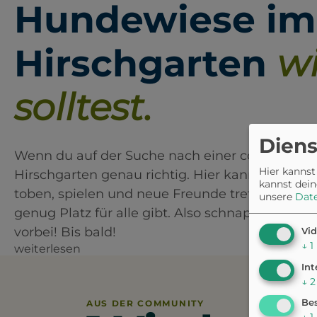
Hundewiese im
Hirschgarten
w
solltest.
Diens
Wenn du auf der Suche nach einer coolen Hund
Hier kannst
Hirschgarten genau richtig. Hier kannst du mi
kannst dein
toben, spielen und neue Freunde treffen. Die W
unsere
Dat
genug Platz für alle gibt. Also schnapp dir d
vorbei! Bis bald!
Vid
↓
1
weiterlesen
Int
↓
2
Bes
AUS DER COMMUNITY