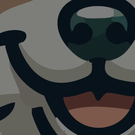
ese im
arten