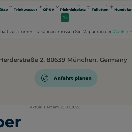
Möchten Sie von
Mapbox
bereitgestellte externe Inhalte laden?
ätze
Trinkwasser
ÖPNV
Picknickplatz
Toiletten
Hundekot
Ja
haft zustimmen zu können, müssen Sie
Mapbox
in den
Cookie-E
Herderstraße 2, 80639 München, Germany
Anfahrt planen
Aktualisiert am 29.03.2026
ber