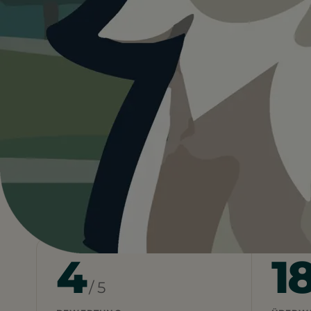
4.0
Deutschland
…
München
Hundewies
Heute ist
ein guter Tag
fü
18°C und bedeckt. Kein Regen und kein dir
Bedingungen. Kein Wasser vor Ort, also m
Wetterdaten:
OpenWeatherMap
4
1
/ 5