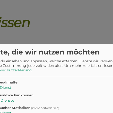
issen
te, die wir nutzen möchten
ewiese bist, dann bist du im
 du einsehen und anpassen, welche externen Dienste wir verwe
t deinem Vierbeiner ausgiebig
e Zustimmung jederzeit widerrufen.
Um mehr zu erfahren, lesen 
iese ist schön groß, sodass es
enschutzerklärung
.
ein Hunde-Spielzeug und komm
eo-Inhalte
Dienst
eraktive Funktionen
Dienste
ucher-Statistiken
(immer erforderlich)