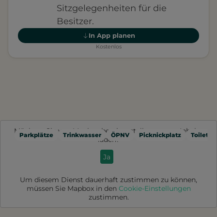
Sitzgelegenheiten für die
Besitzer.
In App planen
Kostenlos
Möchten Sie von
Mapbox
bereitgestellte externe Inhalte
Parkplätze
Trinkwasser
ÖPNV
Picknickplatz
Toilette
laden?
Ja
Um diesem Dienst dauerhaft zustimmen zu können,
müssen Sie
Mapbox
in den
Cookie-Einstellungen
zustimmen.