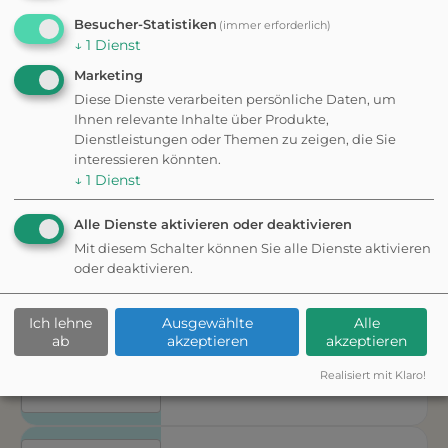
Einstellungen
zustimmen.
Besucher-Statistiken
(immer erforderlich)
↓
1
Dienst
Marketing
Möchten Sie
Diese Dienste verarbeiten persönliche Daten, um
von
Mapbox
Ihnen relevante Inhalte über Produkte,
bereitgestellte
Dienstleistungen oder Themen zu zeigen, die Sie
externe Inhalte
interessieren könnten.
laden?
↓
1
Dienst
WANDERUNG
Ja
KulturGeschichtsPfad 10
Alle Dienste aktivieren oder deaktivieren
Moosach - großer Pfad
Um diesem
Mit diesem Schalter können Sie alle Dienste aktivieren
Dienst
oder deaktivieren.
dauerhaft
über 3 Stunden
13,1 km
zustimmen zu
können, müssen
Ich lehne
Ausgewählte
Alle
Sie
Mapbox
in
ab
akzeptieren
akzeptieren
den
Cookie-
Einstellungen
Realisiert mit Klaro!
zustimmen.