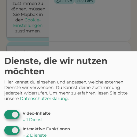
1 - 1,5 h
5,0 km
zustimmen zu
können, müssen
Sie
Mapbox
in
den
Cookie-
Einstellungen
zustimmen.
Möchten Sie
von
Mapbox
Dienste, die wir nutzen
bereitgestellte
möchten
externe Inhalte
laden?
Hier kannst du einsehen und anpassen, welche externen
SPAZIERGANG
Ja
Dienste wir verwenden. Du kannst deine Zustimmung
KulturGeschichtsPfad 10
jederzeit widerrufen.
Um mehr zu erfahren, lesen Sie bitte
Moosach - kleiner Pfad
unsere
Datenschutzerklärung
.
Um diesem
Dienst
dauerhaft
0,5 - 1 h
3,4 km
Video-Inhalte
zustimmen zu
↓
1
Dienst
können, müssen
Sie
Mapbox
in
Interaktive Funktionen
den
Cookie-
↓
2
Dienste