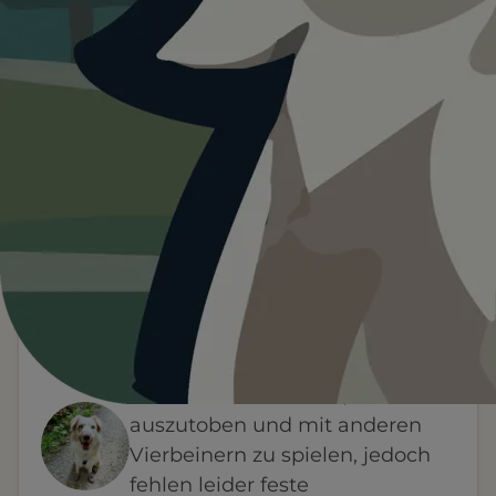
Heute ist
···
für Stemmerwiese.
Wetterdaten:
OpenWeatherMap
4
—
/ 5
°C
BEWERTUNG
WETTER
HINWEIS VON FYNN
Die Stemmerwiese ist ein
idealer Ort für Hunde, um sich
auszutoben und mit anderen
Vierbeinern zu spielen, jedoch
fehlen leider feste