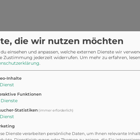
lseitiges
te, die wir nutzen möchten
ortmöglichkeiten miteinander
st du zahlreiche Angebote
 du einsehen und anpassen, welche externen Dienste wir verwe
e Zustimmung jederzeit widerrufen.
Um mehr zu erfahren, lesen 
wa 70 Einzelgeräten, einen
enschutzerklärung
.
r Basketball und
en Spielbereich, und
eo-Inhalte
bäumen sorgen für
Dienst
eraktive Funktionen
Dienste
e halte deinen Hund an der
ucher-Statistiken
(immer erforderlich)
en zu entsorgen, damit der
Dienst
t. Der Eintritt ist frei, und
rketing
r Straße.
se Dienste verarbeiten persönliche Daten, um Ihnen relevante Inhal
dukte, Dienstleistungen oder Themen zu zeigen, die Sie interessier