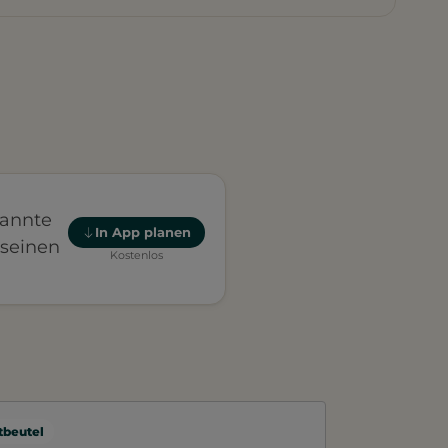
pannte
In App planen
 seinen
Kostenlos
beutel