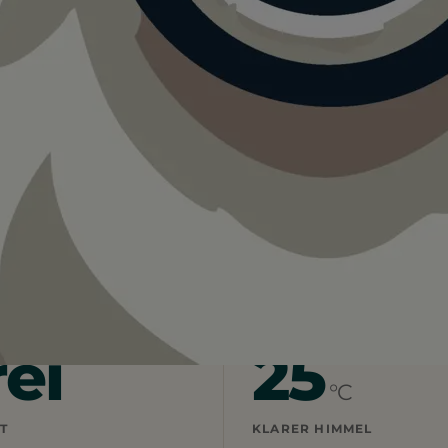
park Lindach
r Waldpark Lindach.
 Bringt viel Wasser mit und startet lieber früh.
rei
25
°C
T
KLARER HIMMEL