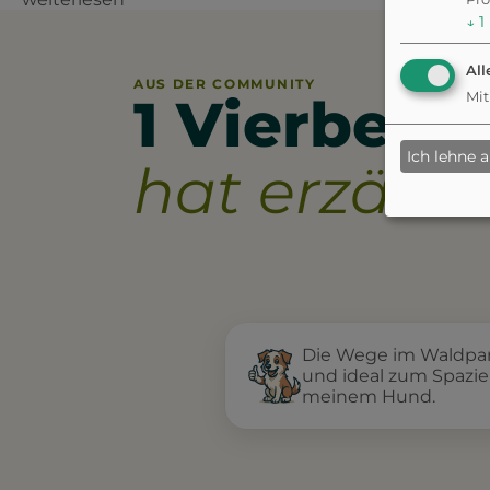
↓
1
All
AUS DER COMMUNITY
1 Vierbeine
Mit
Ich lehne 
hat erzählt.
Die Wege im Waldpar
und ideal zum Spazi
meinem Hund.