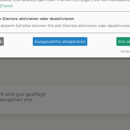
Dienst
e Dienste aktivieren oder deaktivieren
r
 diesem Schalter können Sie alle Dienste aktivieren oder deaktiviere
ab
Ausgewählte akzeptieren
Alle 
Realis
k sind gut gepflegt
erengehen mit