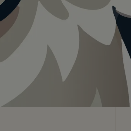
Teilen
In App speichern
Visualisierung · KI