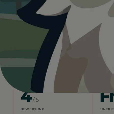
4.0
Deutschland
Bayern
Oberbayern
Wald
Heute ist
ein guter Tag
fü
25°C und sonnig, aber kaum Schatten vor Ort.
Wetterdaten:
OpenWeatherMap
4
F
/ 5
BEWERTUNG
EINTRIT