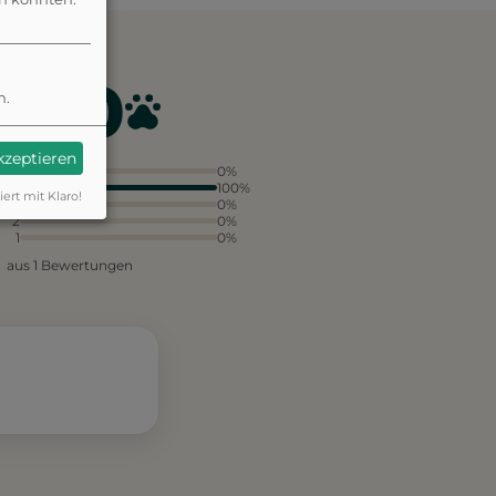
4.0
n.
akzeptieren
5
0%
4
100%
iert mit Klaro!
3
0%
2
0%
1
0%
aus 1 Bewertungen