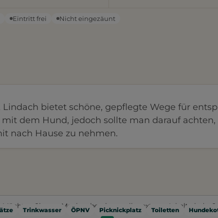
n
Eintritt frei
Nicht eingezäunt
Lindach bietet schöne, gepflegte Wege für ents
mit dem Hund, jedoch sollte man darauf achten,
mit nach Hause zu nehmen.
Möchten Sie von
Mapbox
bereitgestellte externe Inhalte laden?
ätze
Trinkwasser
ÖPNV
Picknickplatz
Toiletten
Hundekot