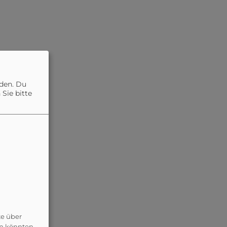
nden. Du
Sie bitte
te über
en könnten.