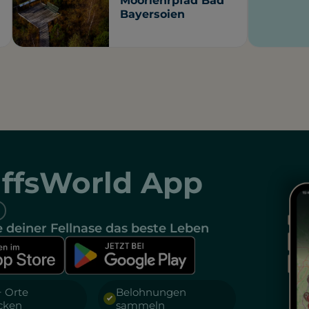
Moorlehrpfad Bad
Bayersoien
ffsWorld App
 deiner Fellnase das beste Leben
+ Orte
Belohnungen
cken
sammeln