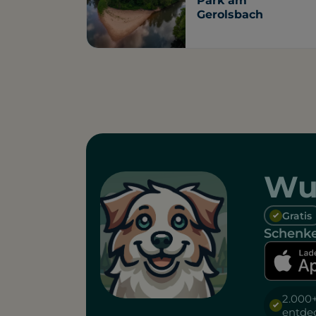
Park am
Gerolsbach
Wu
Gratis
Schenke
2.000
entde