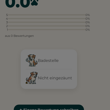
0.0
5
0%
4
0%
3
0%
2
0%
1
0%
aus 0 Bewertungen
Badestelle
Nicht eingezäunt
✦ Eigene Bewertung schreiben