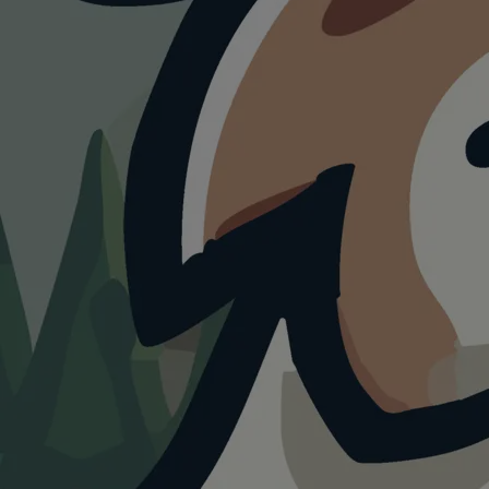
HUNDEAUSLAUF
Hundewiese an der
Itz