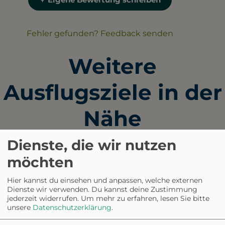
Fehler gefunden? Feedback senden
Weitere
Ausflugsziele in der
Nähe
Dienste, die wir nutzen
HUNDEAUSLAUFPLATZ
möchten
Hundewiese Bertelsdorf
Hier kannst du einsehen und anpassen, welche externen
Eingezäunt
Dienste wir verwenden. Du kannst deine Zustimmung
jederzeit widerrufen.
Um mehr zu erfahren, lesen Sie bitte
unsere
Datenschutzerklärung
.
HUNDEAUSLAUFPLATZ
Hofgarten Coburg