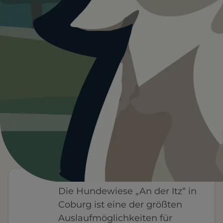
Heute ist
···
für Hundewiese an der Itz.
Wetterdaten:
OpenWeatherMap
Frei
—
°C
EINTRITT
WETTER
Leinenfrei
Kein Wasser
FÜR EUCH RELEVANT
Schatten
Eintritt frei
Nicht eingezäunt
Baden
HINWEIS VON FYNN
Die Hundewiese „An der Itz“ in
Coburg ist eine der größten
Auslaufmöglichkeiten für