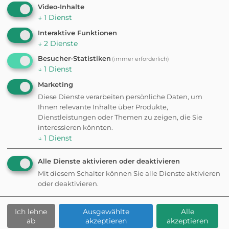
Video-Inhalte
↓
1
Dienst
Interaktive Funktionen
↓
2
Dienste
Besucher-Statistiken
(immer erforderlich)
↓
1
Dienst
Hundefreundli
Marketing
Diese Dienste verarbeiten persönliche Daten, um
Ihnen relevante Inhalte über Produkte,
che
Dienstleistungen oder Themen zu zeigen, die Sie
interessieren könnten.
Ferienwohnun
↓
1
Dienst
Alle Dienste aktivieren oder deaktivieren
gen in Coburg
Mit diesem Schalter können Sie alle Dienste aktivieren
oder deaktivieren.
Die besten Ferienwohnungen für dich
Ich lehne
Ausgewählte
Alle
und deinen Vierbeiner. Hier ist dein Hund
ab
akzeptieren
akzeptieren
nicht nur erlaubt, sondern auch