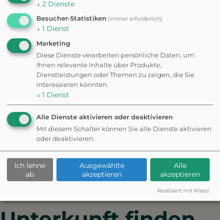
sind perfekt für eine entspannte Gassirunde
↓
2
Dienste
im Grünen.
Besucher-Statistiken
(immer erforderlich)
↓
1
Dienst
Wer noch mehr Natur sucht, kann einen
Marketing
Ausflug in den Bayerischen Jura
Diese Dienste verarbeiten persönliche Daten, um
unternehmen – nur wenige Kilometer von
Ihnen relevante Inhalte über Produkte,
Regensburg entfernt warten idyllische
Dienstleistungen oder Themen zu zeigen, die Sie
interessieren könnten.
Wanderwege, Felsen und Wälder auf Euch.
↓
1
Dienst
Ob Stadtbummel, Flussspaziergang oder
Alle Dienste aktivieren oder deaktivieren
kleine Wanderung – Regensburg und
Mit diesem Schalter können Sie alle Dienste aktivieren
Umgebung bieten Dir und Deiner Fellnase
oder deaktivieren.
vielfältige Möglichkeiten für aktive
Ausflüge.
Ich lehne
Ausgewählte
Alle
ab
akzeptieren
akzeptieren
Realisiert mit Klaro!
Unterkunft finden