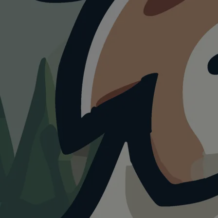
Regensburg
mit
Hund.
5+
3+