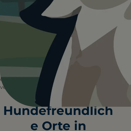
HUNDEPLÄTZE
HUNDESTRÄNDE
0+
0+
WANDERUNGEN
RESTAURANTS
Regensburg ist ein wunderbares Ziel für
Ausflüge mit Hund – hier könnt Ihr
historische Altstadtatmosphäre mit
entspannten Spaziergängen in der Natur
verbinden.
Hundefreundlich
e Orte in