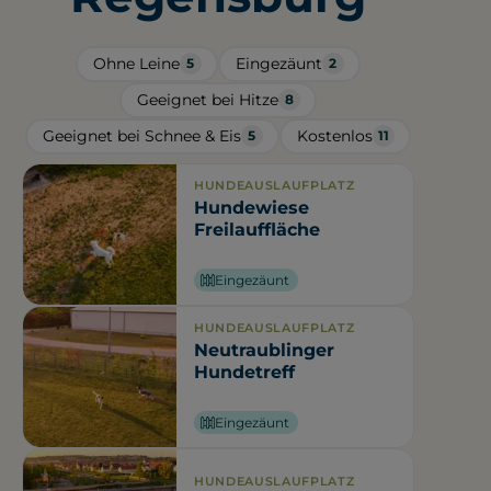
Ohne Leine
Eingezäunt
5
2
Geeignet bei Hitze
8
Geeignet bei Schnee & Eis
Kostenlos
5
11
HUNDEAUSLAUFPLATZ
Hundewiese
Freilauffläche
Eingezäunt
HUNDEAUSLAUFPLATZ
Neutraublinger
Hundetreff
Eingezäunt
HUNDEAUSLAUFPLATZ