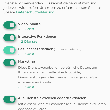
Dienste wir verwenden. Du kannst deine Zustimmung
jederzeit widerrufen.
Um mehr zu erfahren, lesen Sie bitte
Die Lage des Resorts ist
unsere
Datenschutzerklärung
.
traumhaft und bietet einen
atemberaubenden Blick auf die
Alpen.
Video-Inhalte
↓
1
Dienst
Interaktive Funktionen
↓
2
Dienste
Besucher-Statistiken
(immer erforderlich)
↓
1
Dienst
✦ Eigene Bewertung schreiben
Marketing
Diese Dienste verarbeiten persönliche Daten, um
Fehler gefunden? Feedback senden
Ihnen relevante Inhalte über Produkte,
Dienstleistungen oder Themen zu zeigen, die Sie
interessieren könnten.
Weitere
↓
1
Dienst
Ausflugsziele in der
Alle Dienste aktivieren oder deaktivieren
Mit diesem Schalter können Sie alle Dienste aktivieren
oder deaktivieren.