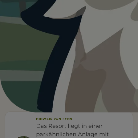
Heute ist
···
für MONDI Resort
Oberstaufen.
Wetterdaten:
OpenWeatherMap
—
°C
WETTER
Leinenpflicht
Wasser vor Ort
FÜR EUCH RELEVANT
Schatten
HINWEIS VON FYNN
Das Resort liegt in einer
parkähnlichen Anlage mit