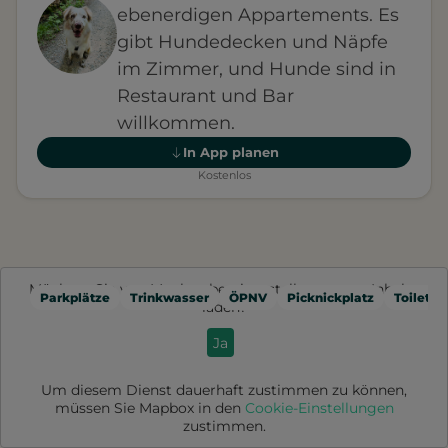
ebenerdigen Appartements. Es
gibt Hundedecken und Näpfe
im Zimmer, und Hunde sind in
Restaurant und Bar
willkommen.
In App planen
Kostenlos
Möchten Sie von
Mapbox
bereitgestellte externe Inhalte
Parkplätze
Trinkwasser
ÖPNV
Picknickplatz
Toilette
laden?
Ja
Um diesem Dienst dauerhaft zustimmen zu können,
müssen Sie
Mapbox
in den
Cookie-Einstellungen
zustimmen.