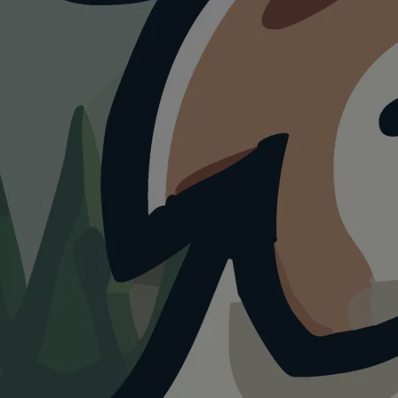
Augsburg
mit
Hund.
4+
0+