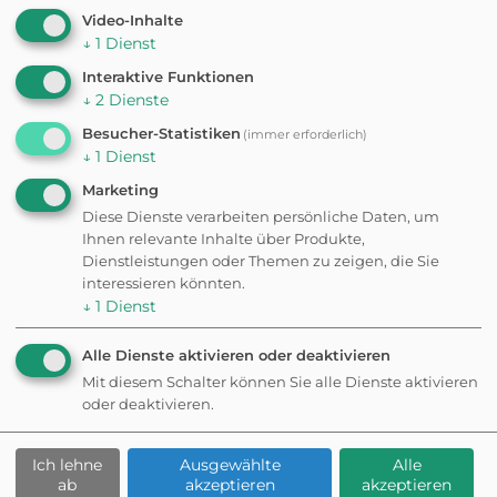
Video-Inhalte
Augsburg hält vielseitige Möglichkeiten für
↓
1
Dienst
schöne Tage mit Deiner Fellnase bereit.
Interaktive Funktionen
↓
2
Dienste
Besucher-Statistiken
(immer erforderlich)
↓
1
Dienst
Unterkunft finden
Marketing
Diese Dienste verarbeiten persönliche Daten, um
in Augsburg
Ihnen relevante Inhalte über Produkte,
Dienstleistungen oder Themen zu zeigen, die Sie
interessieren könnten.
↓
1
Dienst
Alle Dienste aktivieren oder deaktivieren
Mit diesem Schalter können Sie alle Dienste aktivieren
oder deaktivieren.
Ich lehne
Ausgewählte
Alle
ab
akzeptieren
akzeptieren