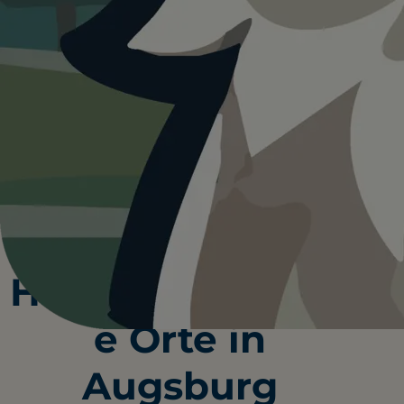
HUNDEPLÄTZE
HUNDESTRÄNDE
0+
0+
WANDERUNGEN
RESTAURANTS
Augsburg bietet Dir und Deiner Fellnase
zahlreiche Möglichkeiten, gemeinsam
abwechslungsreiche Ausflüge zu genießen.
Hundefreundlich
e Orte in
Augsburg