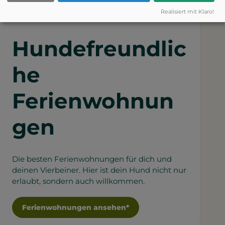
Realisiert mit Klaro!
Hundefreundlic
he
Ferienwohnun
gen
Die besten Ferienwohnungen für dich und
deinen Vierbeiner. Hier ist dein Hund nicht nur
erlaubt, sondern auch willkommen.
Ferienwohnungen ansehen*