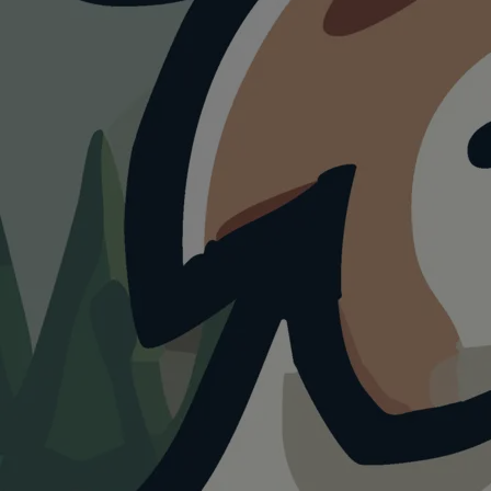
HUNDEAUSLAUF
Hundewiese
Gablonzerring
4.0
Visualisierung · KI