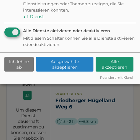
Wanderungen &
Dienstleistungen oder Themen zu zeigen, die Sie
interessieren könnten.
Spaziergänge in der
↓
1
Dienst
Nähe
Alle Dienste aktivieren oder deaktivieren
Mit diesem Schalter können Sie alle Dienste aktivieren
oder deaktivieren.
Ich lehne
Ausgewählte
Alle
Möchten Sie
ab
akzeptieren
akzeptieren
von
Mapbox
bereitgestellte
Realisiert mit Klaro!
externe Inhalte
laden?
WANDERUNG
Ja
Friedberger Hügelland
Weg 6
Um diesem
Dienst
dauerhaft
1,5 - 2 h
6,8 km
zustimmen zu
können, müssen
Sie
Mapbox
in