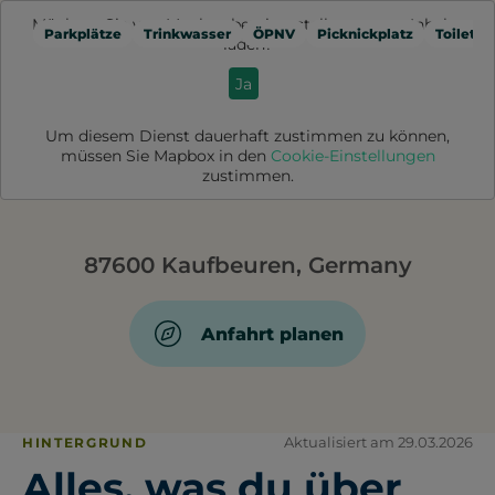
Möchten Sie von
Mapbox
bereitgestellte externe Inhalte
Parkplätze
Trinkwasser
ÖPNV
Picknickplatz
Toilette
laden?
Ja
Um diesem Dienst dauerhaft zustimmen zu können,
müssen Sie
Mapbox
in den
Cookie-Einstellungen
zustimmen.
87600 Kaufbeuren, Germany
Anfahrt planen
Aktualisiert am 29.03.2026
HINTERGRUND
Alles, was du über