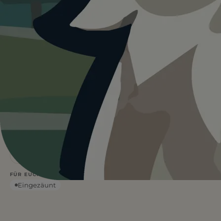
Heute ist
···
für Hundewiese
Gablonzerring.
Wetterdaten:
OpenWeatherMap
4
Frei
/ 5
BEWERTUNG
EINTRITT
—
°C
WETTER
Leinenfrei
Eintritt frei
FÜR EUCH RELEVANT
Eingezäunt