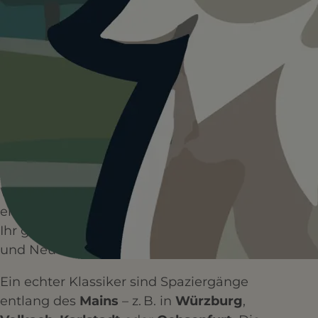
HUNDEPLÄTZE
HUNDESTRÄNDE
0+
0+
WANDERUNGEN
RESTAURANTS
Unterfranken
bietet Dir und Deiner
Fellnase eine herrliche Vielfalt an
Ausflugsmöglichkeiten: Von idyllischen
Weinbergen über tiefe Wälder bis hin zu
entspannten Flusspromenaden – hier könnt
Ihr gemeinsam Natur erleben, abschalten
und Neues entdecken.
Ein echter Klassiker sind Spaziergänge
entlang des
Mains
– z. B. in
Würzburg
,