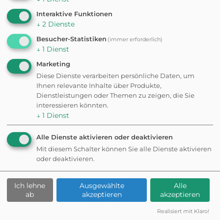
Hundefreilauf Hans-
Interaktive Funktionen
Brandmann-Anlage
↓
2
Dienste
Besucher-Statistiken
(immer erforderlich)
↓
1
Dienst
HUNDEAUSLAUFPLATZ
Hundefreilauf
Marketing
Sieboldswäldchen
Diese Dienste verarbeiten persönliche Daten, um
Ihnen relevante Inhalte über Produkte,
Dienstleistungen oder Themen zu zeigen, die Sie
interessieren könnten.
HUNDEAUSLAUFPLATZ
↓
1
Dienst
Wald Oberdürrbach
Alle Dienste aktivieren oder deaktivieren
Mit diesem Schalter können Sie alle Dienste aktivieren
oder deaktivieren.
HUNDEAUSLAUFPLATZ
Hundefreilauffläche
Frauenland
Ich lehne
Ausgewählte
Alle
ab
akzeptieren
akzeptieren
Realisiert mit Klaro!
HUNDEAUSLAUFPLATZ