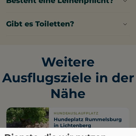
Besteht eine Leinenpflicht?
In dem Hundegarten Moabit besteht keine
Leinenpflicht.
Gibt es Toiletten?
Im Hundegarten Moabit stehen öffentliche
Toiletten zur Verfügung.
Weitere
Ausflugsziele in der
Nähe
HUNDEAUSLAUFPLATZ
Hundeplatz Rummelsburg
in Lichtenberg