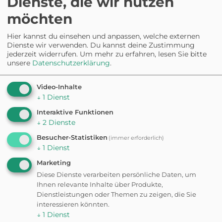
Dienste, die wir nutzen
Eingezäunt
möchten
HISTORISCHES WAHRZEICHEN
Hier kannst du einsehen und anpassen, welche externen
Brandenburger Tor
Dienste wir verwenden. Du kannst deine Zustimmung
jederzeit widerrufen.
Um mehr zu erfahren, lesen Sie bitte
unsere
Datenschutzerklärung
.
Video-Inhalte
HISTORISCHES WAHRZEICHEN
Reichstag
↓
1
Dienst
Interaktive Funktionen
↓
2
Dienste
HUNDEAUSLAUFPLATZ
Besucher-Statistiken
(immer erforderlich)
Modersohnstraße/Revaler
↓
1
Dienst
Straße
Marketing
Diese Dienste verarbeiten persönliche Daten, um
Eingezäunt
Ihnen relevante Inhalte über Produkte,
Dienstleistungen oder Themen zu zeigen, die Sie
HUNDEAUSLAUFPLATZ
interessieren könnten.
Hundespielplatz an der
↓
1
Dienst
Malche