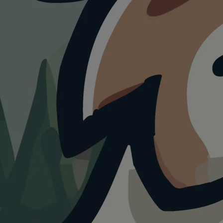
HUNDEAUSLAUF
Hundegarten
Moabit
4.0
Visualisierung · KI