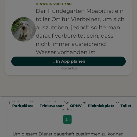
HINWEIS VON FYNN
Der Hundegarten Moabit ist ein
toller Ort für Vierbeiner, um sich
auszutoben, jedoch sollte man
darauf vorbereitet sein, dass
nicht immer ausreichend
Wasser vorhanden ist.
In App planen
Kostenlos
Möchten Sie von
Mapbox
bereitgestellte externe Inhalte
Parkplätze
Trinkwasser
ÖPNV
Picknickplatz
Toilette
laden?
Ja
Um diesem Dienst dauerhaft zustimmen zu können,