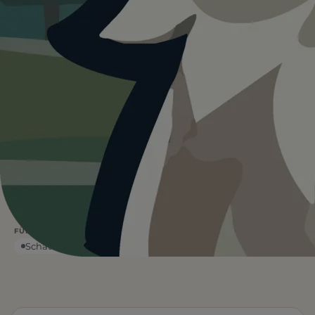
Heute ist
···
für Hundegarten Moabit.
Wetterdaten:
OpenWeatherMap
4
Ja
/ 5
BEWERTUNG
EINTRITT
—
°C
WETTER
Leinenfrei
Wasser vor Ort
FÜR EUCH RELEVANT
Schatten
Kostenpflichtig
Eingezäunt
Toiletten