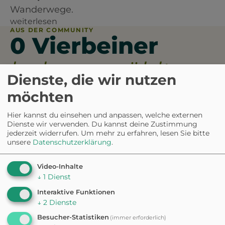
Wanderwege.
weiterlesen
AUS DER COMMUNITY
0 Vierbeiner
haben erzählt.
Dienste, die wir nutzen
möchten
0.0
Hier kannst du einsehen und anpassen, welche externen
Dienste wir verwenden. Du kannst deine Zustimmung
jederzeit widerrufen.
Um mehr zu erfahren, lesen Sie bitte
5
0%
unsere
Datenschutzerklärung
.
4
0%
3
0%
2
0%
Video-Inhalte
1
0%
↓
1
Dienst
aus 0 Bewertungen
Interaktive Funktionen
↓
2
Dienste
Besucher-Statistiken
(immer erforderlich)