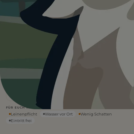
Heute ist
ein guter Tag
für
Gedenkstätte Sachsenhausen mit
Hund.
25°C und bedeckt. Kein Regen und kein direktes
Sonnenlicht. Für Hunde oft die angenehmsten
Bedingungen. Wasser ist vor Ort.
Wetterdaten:
OpenWeatherMap
25
Frei
°C
ÜBERWIEGEND
EINTRITT
BEWÖLKT
Hunde nicht erlaubt
FÜR EUCH RELEVANT
Leinenpflicht
Wasser vor Ort
Wenig Schatten
Eintritt frei