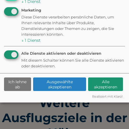
↓
1
Dienst
Die Ausstellung ist sehr
informativ und gut gestaltet.
Marketing
Diese Dienste verarbeiten persönliche Daten, um
Die Gedenkstätte kann an
Ihnen relevante Inhalte über Produkte,
manchen Stellen sehr
Dienstleistungen oder Themen zu zeigen, die Sie
beklemmend sein.
interessieren könnten.
↓
1
Dienst
Alle Dienste aktivieren oder deaktivieren
Mit diesem Schalter können Sie alle Dienste aktivieren
✦ Eigene Bewertung schreiben
oder deaktivieren.
Ich lehne
Ausgewählte
Alle
Fehler gefunden? Feedback senden
ab
akzeptieren
akzeptieren
Realisiert mit Klaro!
Weitere
Ausflugsziele in der