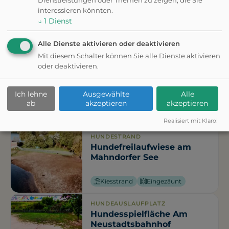
Dienstleistungen oder Themen zu zeigen, die Sie
interessieren könnten.
Fehler gefunden? Feedback senden
↓
1
Dienst
Weitere
Alle Dienste aktivieren oder deaktivieren
Mit diesem Schalter können Sie alle Dienste aktivieren
oder deaktivieren.
Ausflugsziele in der
Ich lehne
Ausgewählte
Alle
Nähe
ab
akzeptieren
akzeptieren
Realisiert mit Klaro!
HUNDESTRAND
Hundefreilaufwiese am
Mahndorfer See
Kiesstrand
Eingezäunt
HUNDEAUSLAUFPLATZ
Hundesspielfläche Am
Neustadtsbahnhof