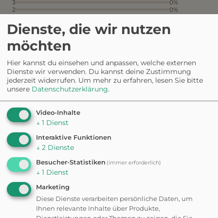
3
0%
2
0%
1
0%
Dienste, die wir nutzen
aus 1 Bewertungen
möchten
Hier kannst du einsehen und anpassen, welche externen
Die Freilauffläche ist großzügig
Dienste wir verwenden. Du kannst deine Zustimmung
angelegt und bietet genügend
jederzeit widerrufen.
Um mehr zu erfahren, lesen Sie bitte
Platz für Hunde zum Toben und
unsere
Datenschutzerklärung
.
Spielen.
Video-Inhalte
Leider fehlen ausreichend
↓
1
Dienst
Sitzgelegenheiten für
Hundebesitzer, um sich während
Interaktive Funktionen
des Aufenthalts zu entspannen.
↓
2
Dienste
Besucher-Statistiken
(immer erforderlich)
↓
1
Dienst
Marketing
Diese Dienste verarbeiten persönliche Daten, um
✦ Eigene Bewertung schreiben
Ihnen relevante Inhalte über Produkte,