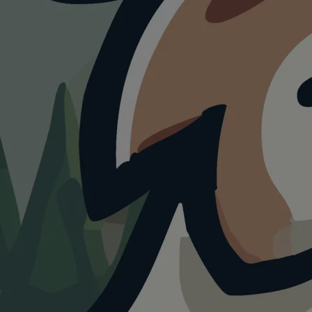
HUNDEAUSLAUF
Freilauffläche für
Hunde
4.0
Visualisierung · KI