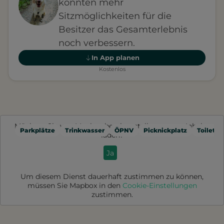
könnten mehr
Sitzmöglichkeiten für die
Besitzer das Gesamterlebnis
noch verbessern.
In App planen
Kostenlos
Möchten Sie von
Mapbox
bereitgestellte externe Inhalte
Parkplätze
Trinkwasser
ÖPNV
Picknickplatz
Toilette
laden?
Ja
Um diesem Dienst dauerhaft zustimmen zu können,
müssen Sie
Mapbox
in den
Cookie-Einstellungen
zustimmen.