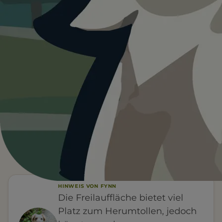
Heute ist
ein guter Tag
für
Freilauffläche für Hunde.
12°C und sonnig. Ein guter Tag für einen Ausflug mit
Hund.
Wetterdaten:
OpenWeatherMap
4
12
/ 5
°C
BEWERTUNG
KLARER HIMMEL
HINWEIS VON FYNN
Die Freilauffläche bietet viel
Platz zum Herumtollen, jedoch