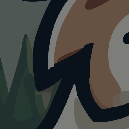
HUNDESTRAND
Falkensteiner Ufer
4.0
Visualisierung · KI