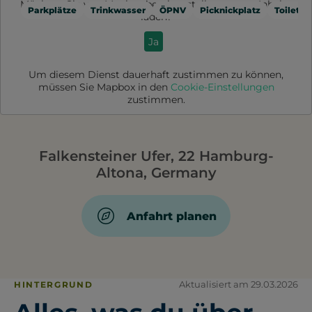
Möchten Sie von
Mapbox
bereitgestellte externe Inhalte
Parkplätze
Trinkwasser
ÖPNV
Picknickplatz
Toilette
laden?
Ja
Um diesem Dienst dauerhaft zustimmen zu können,
müssen Sie
Mapbox
in den
Cookie-Einstellungen
zustimmen.
Falkensteiner Ufer, 22 Hamburg-
Altona, Germany
Anfahrt planen
Aktualisiert am 29.03.2026
HINTERGRUND