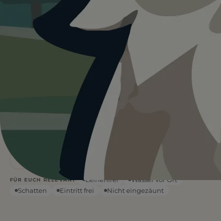
Heute ist
···
für Falkensteiner Ufer.
Wetterdaten:
OpenWeatherMap
4
Sand
/ 5
1 BEWERTUNG
STRANDART
Flach &
—
°C
tief
WETTER
WASSERART
Leinenfrei
Wasser vor Ort
FÜR EUCH RELEVANT
Schatten
Eintritt frei
Nicht eingezäunt