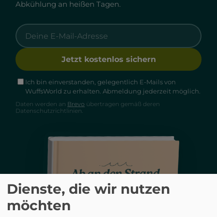
Abkühlung an heißen Tagen.
Jetzt kostenlos sichern
Ich bin einverstanden, gelegentlich E-Mails von
WuffsWorld zu erhalten. Abmeldung jederzeit möglich.
Daten werden an
Brevo
übertragen gemäß deren
Datenschutzrichtlinien.
Dienste, die wir nutzen
möchten