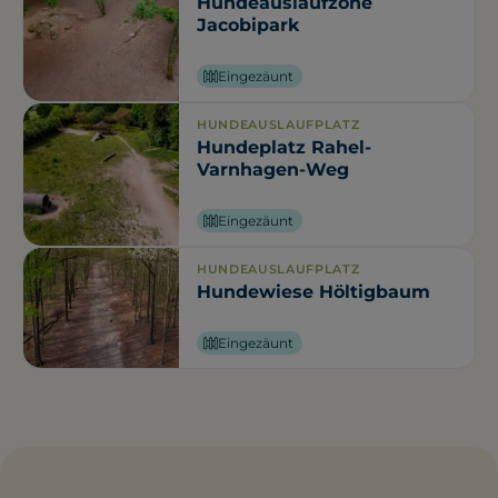
Hundeauslaufzone
Jacobipark
Eingezäunt
HUNDEAUSLAUFPLATZ
Hundeplatz Rahel-
Varnhagen-Weg
Eingezäunt
HUNDEAUSLAUFPLATZ
Hundewiese Höltigbaum
Eingezäunt