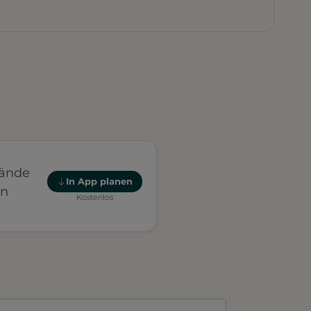
lände
In App planen
en
Kostenlos