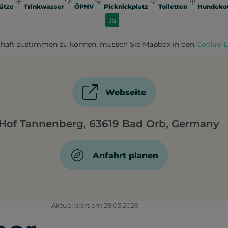
Möchten Sie von
Mapbox
bereitgestellte externe Inhalte laden?
ätze
Trinkwasser
ÖPNV
Picknickplatz
Toiletten
Hundekot
Ja
haft zustimmen zu können, müssen Sie
Mapbox
in den
Cookie-E
Webseite
Hof Tannenberg, 63619 Bad Orb, Germany
Anfahrt planen
Aktualisiert am 29.03.2026