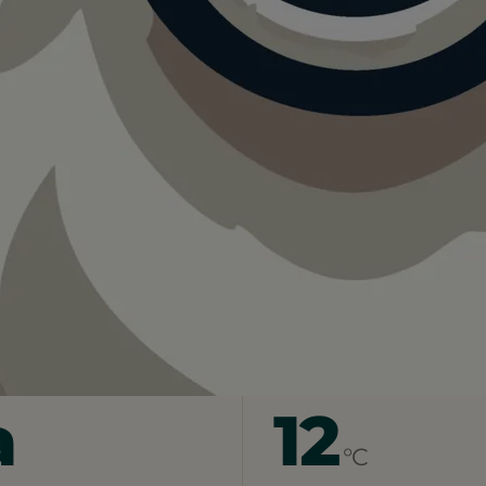
ndesportzentrum Rhein Main Hof Tannenberg
r Hundesportzentrum Rhein Main 
r vor Ort. Ein guter Tag für einen Ausflug mit Hund.
a
12
°C