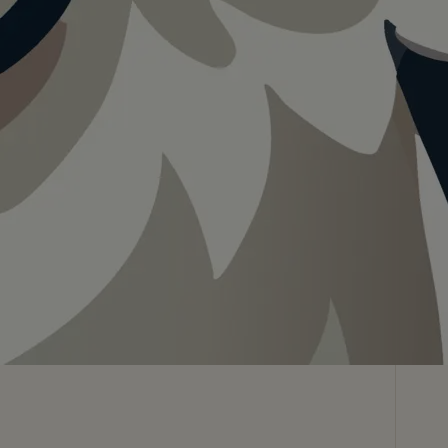
Teilen
In App speichern
Visualisierung · KI
Hof