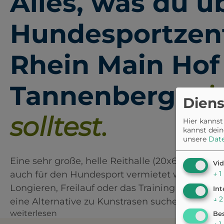
Alles, was du ü
Hundesportze
Rhein Main Hof
Tannenberg
wi
Diens
solltest.
Hier kannst
kannst dein
unsere
Dat
Eine sehr große, helle Reithalle (20x60m) mit 
Vid
↓
1
auch für den Hundesport vermietet wird. Sie bie
Longieren, Freilauf oder das Training mit mehre
Int
↓
2
eine Alternative zu Kunstrasen suchen.
weiterlesen
Bes