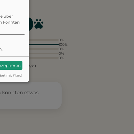
4.0
te über
en könnten.
5
0%
4
100%
3
0%
n.
2
0%
1
0%
akzeptieren
aus 1 Bewertungen
iert mit Klaro!
en könnten etwas