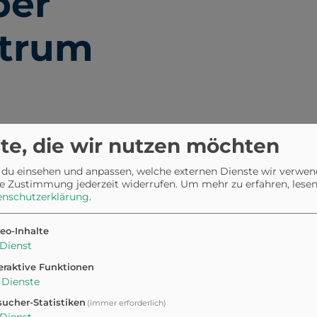
ber
ntrum
ssen
te, die wir nutzen möchten
 du einsehen und anpassen, welche externen Dienste wir verwe
e Zustimmung jederzeit widerrufen.
Um mehr zu erfahren, lesen 
enschutzerklärung
.
speziellem Sandboden, die
eo-Inhalte
Dienst
tet enorm viel Platz für
ren Hunden. Ideal für alle, die
eraktive Funktionen
Dienste
ucher-Statistiken
(immer erforderlich)