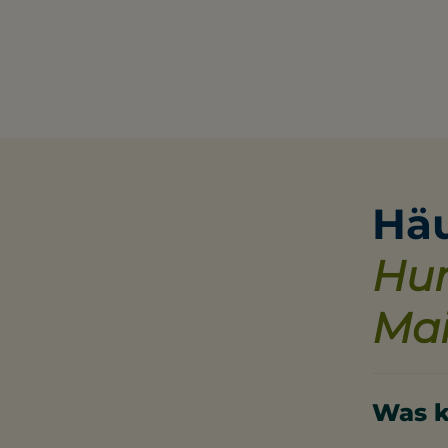
Häu
Hun
Mai
Was k
ab € 35.-