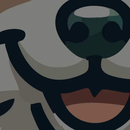
ortzentru
ain Hof
erg