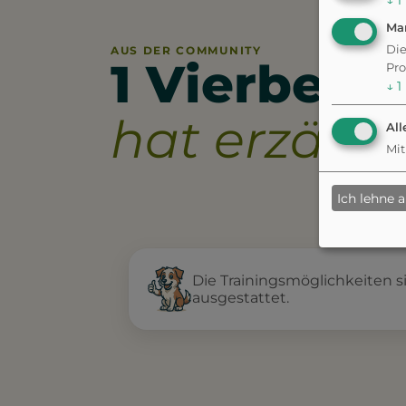
↓
1
Ma
Die
AUS DER COMMUNITY
1 Vierbeine
Pro
↓
1
hat erzählt.
All
Mit
Ich lehne 
Die Trainingsmöglichkeiten si
ausgestattet.