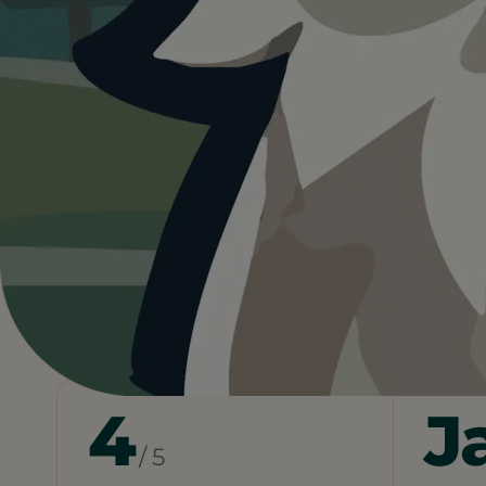
4.0
Deutschland
…
Frankfurt am Main
Hu
Heute ist
ein guter Tag
fü
Tannenberg.
12°C und sonnig. Schatten vorhanden, Wasse
Wetterdaten:
OpenWeatherMap
4
J
/ 5