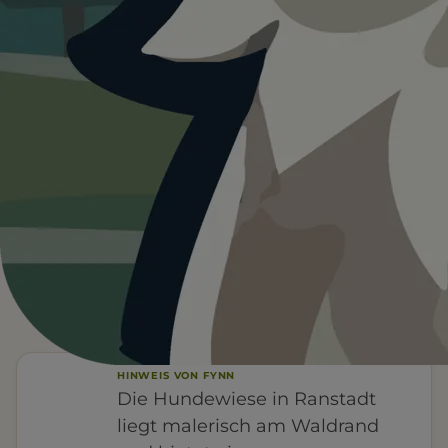
Heute ist
ein guter Tag
für
Hundewiese Ranstadt.
14°C und sonnig. Ein guter Tag für einen Ausflug mit
Hund.
Wetterdaten:
OpenWeatherMap
4
14
/ 5
°C
BEWERTUNG
KLARER HIMMEL
HINWEIS VON FYNN
Die Hundewiese in Ranstadt
liegt malerisch am Waldrand