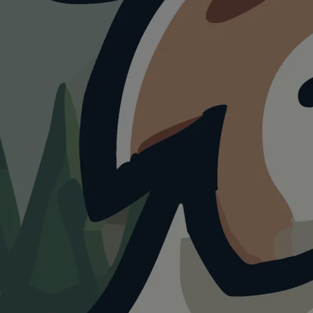
HUNDEAUSLAUF
Hundewiese
Ranstadt
4.0
Visualisierung · KI