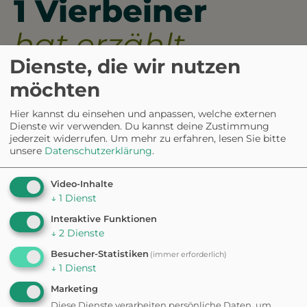
1 Vierbeiner
hat erzählt.
Dienste, die wir nutzen
4.0
möchten
Hier kannst du einsehen und anpassen, welche externen
Dienste wir verwenden. Du kannst deine Zustimmung
jederzeit widerrufen.
Um mehr zu erfahren, lesen Sie bitte
5
0%
4
100%
unsere
Datenschutzerklärung
.
3
0%
2
0%
1
0%
Video-Inhalte
↓
1
Dienst
aus 1 Bewertungen
Interaktive Funktionen
↓
2
Dienste
Besucher-Statistiken
(immer erforderlich)
Die Hundewiese Ranstadt bietet
↓
1
Dienst
viel Platz zum Toben und Spielen
für Hunde jeden Alters.
Marketing
Diese Dienste verarbeiten persönliche Daten, um