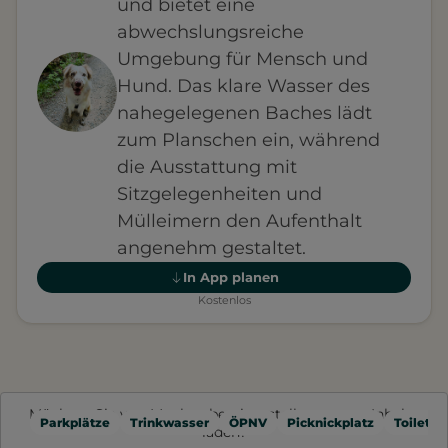
und bietet eine
abwechslungsreiche
Umgebung für Mensch und
Hund. Das klare Wasser des
nahegelegenen Baches lädt
zum Planschen ein, während
die Ausstattung mit
Sitzgelegenheiten und
Mülleimern den Aufenthalt
angenehm gestaltet.
In App planen
Kostenlos
Möchten Sie von
Mapbox
bereitgestellte externe Inhalte
Parkplätze
Trinkwasser
ÖPNV
Picknickplatz
Toilette
laden?