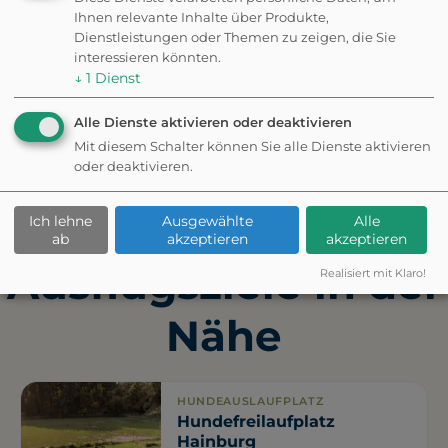
Ihnen relevante Inhalte über Produkte,
Dienstleistungen oder Themen zu zeigen, die Sie
interessieren könnten.
↓
1
Dienst
✦ Eigene Bewertung schreiben
Alle Dienste aktivieren oder deaktivieren
Mit diesem Schalter können Sie alle Dienste aktivieren
Fehler gefunden? Feedback senden
oder deaktivieren.
Weitere
Ich lehne
Ausgewählte
Alle
ab
akzeptieren
akzeptieren
Ausflugsziele in der
Realisiert mit Klaro!
Nähe
HUNDEAUSLAUFPLATZ
Hundefreilaufplatz
Hainburg