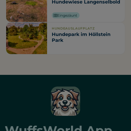
Hundewiese Langenselbold
Eingezäunt
HUNDEAUSLAUFPLATZ
Hundepark im Höllstein
Park
WuffsWorld App